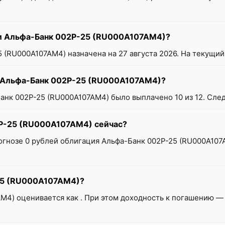
ии Альфа-Банк 002Р-25 (RU000A107AM4)?
(RU000A107AM4) назначена на 27 августа 2026. На текущий
и Альфа-Банк 002Р-25 (RU000A107AM4)?
анк 002Р-25 (RU000A107AM4) было выплачено 10 из 12. След
2Р-25 (RU000A107AM4) сейчас?
прогнозе 0 рублей облигация Альфа-Банк 002Р-25 (RU000A10
-25 (RU000A107AM4)?
M4) оценивается как . При этом доходность к погашению — 