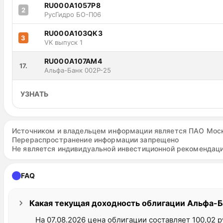
RU000A1057P8
2
РусГидро БО-П06
RU000A103QK3
3
VK выпуск 1
RU000A107AM4
17.
Альфа-Банк 002Р-25
УЗНАТЬ
Источником и владельцем информации является ПАО Мос
Перераспространение информации запрещено
Не является индивидуальной инвестиционной рекомендаци
FAQ
Какая текущая доходность облигации Альфа-
На 07.08.2026 цена облигации составляет 100,02 