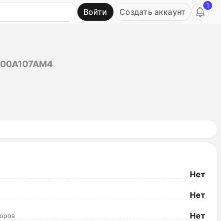
1
Войти
Создать аккаунт
Ь
00A107AM4
Нет
Нет
Нет
оров