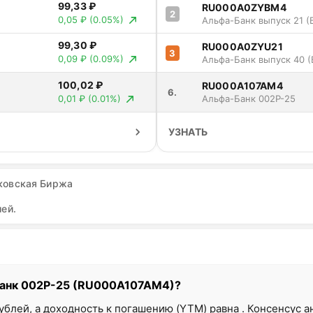
99,33 ₽
RU000A0ZYBM4
2
0,05 ₽
(0.05%)
Альфа-Банк выпуск 21 (
99,30 ₽
RU000A0ZYU21
3
0,09 ₽
(0.09%)
Альфа-Банк выпуск 40 (
100,02 ₽
RU000A107AM4
6.
0,01 ₽
(0.01%)
Альфа-Банк 002Р-25
УЗНАТЬ
ковская Биржа
ей.
Банк 002Р-25 (RU000A107AM4)?
рублей, а доходность к погашению (YTM) равна . Консенсус 