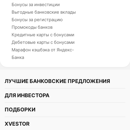
Бонусы за инвестиции
Выгодные банковские вклады
Бонусы за регистрацию
Промокоды банков
Кредитные карты с бонусами
Дебетовые карты с бонусами
Марафон кэшбэка от Яндекс-
Банка
ЛУЧШИЕ БАНКОВСКИЕ ПРЕДЛОЖЕНИЯ
Альфа-Банк
ДЛЯ ИНВЕСТОРА
Т-Банк
Курс акций
ПОДБОРКИ
СБЕР
Курс криптовалют
Подборки акций
Газпромбанк
XVESTOR
Курс облигаций