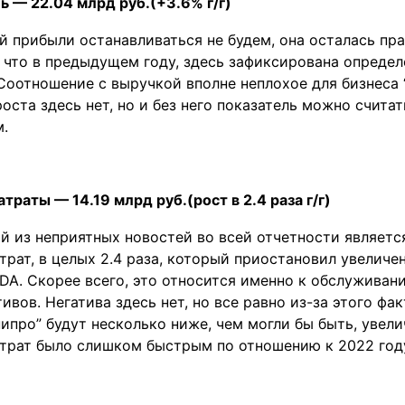
ь — 22.04 млрд руб.(+3.6% г/г)
й прибыли останавливаться не будем, она осталась пр
 что в предыдущем году, здесь зафиксирована определ
Соотношение с выручкой вполне неплохое для бизнеса 
оста здесь нет, но и без него показатель можно считат
.
траты — 14.19 млрд руб.(рост в 2.4 раза г/г)
й из неприятных новостей во всей отчетности являетс
трат, в целых 2.4 раза, который приостановил увеличе
DA. Скорее всего, это относится именно к обслуживан
вов. Негатива здесь нет, но все равно из-за этого фа
про” будут несколько ниже, чем могли бы быть, увели
атрат было слишком быстрым по отношению к 2022 год