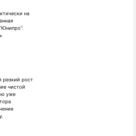
актически на
енная
“Юнипро”.
ь
я резкий рост
ние чистой
ию уже
ктора
чение
у.