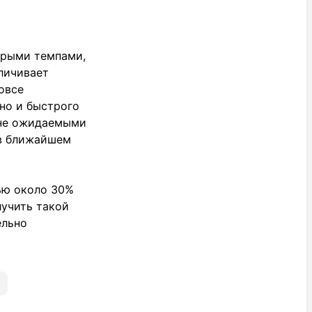
трыми темпами,
личивает
овсе
 но и быстрого
олне ожидаемыми
 в ближайшем
ью около 30%
лучить такой
ельно