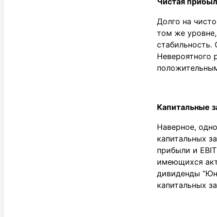
Чистая прибыл
Долго на чисто
том же уровне,
стабильность. 
Невероятного р
положительным
Капитальные за
Наверное, одно
капитальных за
прибыли и EBIT
имеющихся акти
дивиденды “Юни
капитальных з