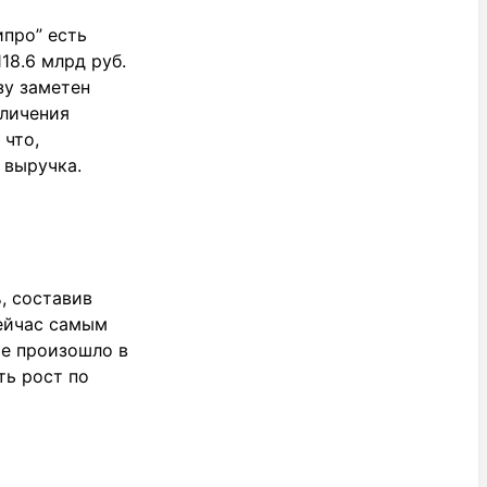
ипро” есть
18.6 млрд руб.
зу заметен
еличения
 что,
 выручка.
, составив
сейчас самым
ое произошло в
ть рост по