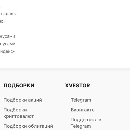
и
 вклады
ию
онусами
онусами
Яндекс-
ПОДБОРКИ
XVESTOR
Подборки акций
Telegram
Подборки
Вконтакте
криптовалют
Поддержка в
Подборки облигаций
Telegram