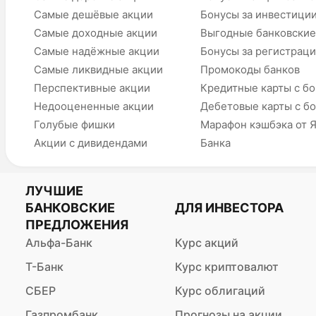
Самые дешёвые акции
Бонусы за инвестици
Самые доходные акции
Выгодные банковские
Самые надёжные акции
Бонусы за регистрац
Самые ликвидные акции
Промокоды банков
Перспективные акции
Кредитные карты с б
Недооцененные акции
Дебетовые карты с б
Голубые фишки
Марафон кэшбэка от 
Акции с дивидендами
Банка
ЛУЧШИЕ
БАНКОВСКИЕ
ДЛЯ ИНВЕСТОРА
ПРЕДЛОЖЕНИЯ
Альфа-Банк
Курс акций
Т-Банк
Курс криптовалют
СБЕР
Курс облигаций
Газпромбанк
Прогнозы на акции