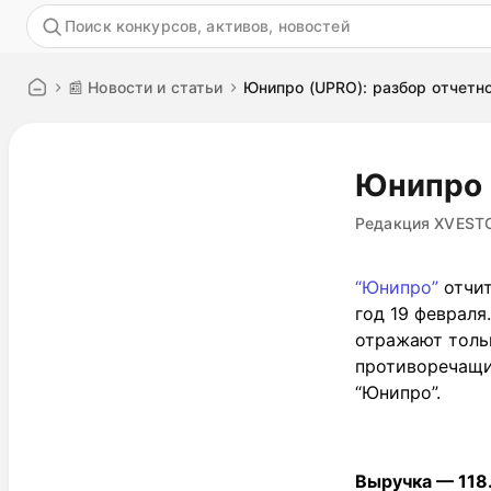
Акция
📰 Новости и статьи
Юнипро (UPRO): разбор отчетно
Юнипро 
Редакция XVEST
“Юнипро”
отчит
год 19 февраля
отражают тольк
противоречащим
“Юнипро”.
Выручка — 118.