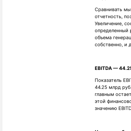
Сравнивать мы 
отчетность, по
Увеличение, со
определенный р
объема генерац
собственно, и 
EBITDA — 44.25
Показатель EBI
44.25 млрд руб
главным остает
этой финансово
значению EBITD