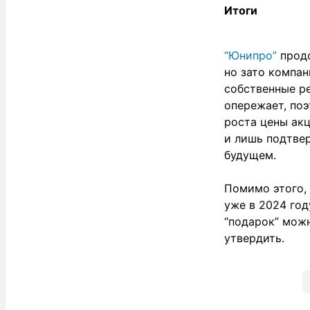
Итоги
“Юнипро”
прод
но зато компа
собственные ре
опережает, поэ
роста цены акц
и лишь подтве
будущем.
Помимо этого,
уже в 2024 год
“подарок” мож
утвердить.