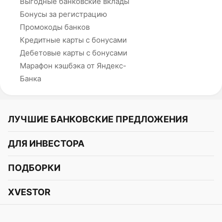
Выгодные банковские вклады
Бонусы за регистрацию
Промокоды банков
Кредитные карты с бонусами
Дебетовые карты с бонусами
Марафон кэшбэка от Яндекс-
Банка
ЛУЧШИЕ БАНКОВСКИЕ ПРЕДЛОЖЕНИЯ
Альфа-Банк
ДЛЯ ИНВЕСТОРА
Т-Банк
Курс акций
ПОДБОРКИ
СБЕР
Курс криптовалют
Подборки акций
Газпромбанк
XVESTOR
Курс облигаций
Подборки криптовалют
ВТБ
Telegram
Прогнозы на акции