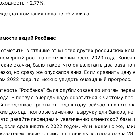
оходность - 2.77%.
дендах компания пока не объявляла.
имости акций Росбанк:
о отметить, в отличие от многих других российских ком
номерный рост на протяжении всего 2023 года. Конечн
тские скачки, было такое, что он взлетал в два раза по
езко, но сразу же опускался вниз. Если сравнить цену 
ем 2022 года, то можно увидеть очевидный прогресс.
тность “Росбанка” была опубликована по итогам первы
ода. В первую очередь надо обратиться к чистому пр
й продолжает расти от года к году, сейчас он составл
кие доходы, которые заменяют выручку для банков, н
 что давайте перейдем к увеличению клиентской базы,
, если сравнивать с 2022 годом. Ну и, конечно же, на
азателем является чистая прибыль, которая равна 29 