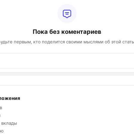
Пока без коментариев
удьте первым, кто поделится своими мыслями об этой стат
ложения
в
и
 вклады
ию