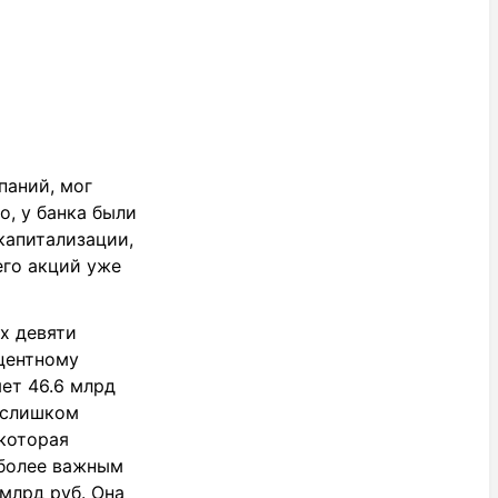
паний, мог
о, у банка были
 капитализации,
его акций уже
х девяти
оцентному
яет 46.6 млрд
е слишком
 которая
иболее важным
млрд руб. Она