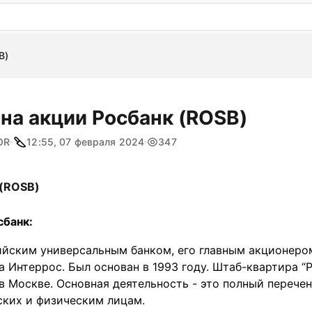
: бесплатный пробный период на 3 дня!
ПОПРОБОВАТ
B)
на акции Росбанк (ROSB)
OR
12:55, 07 февраля 2024
347
(ROSB)
сбанк:
ийским универсальным банком, его главным акционером
а Интеррос. Был основан в 1993 году. Штаб-квартира “
в Москве. Основная деятельность - это полный перече
ских и физическим лицам.