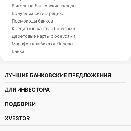
Выгодные банковские вклады
Бонусы за регистрацию
Промокоды банков
Кредитные карты с бонусами
Дебетовые карты с бонусами
Марафон кэшбэка от Яндекс-
Банка
ЛУЧШИЕ БАНКОВСКИЕ ПРЕДЛОЖЕНИЯ
Альфа-Банк
ДЛЯ ИНВЕСТОРА
Т-Банк
Курс акций
ПОДБОРКИ
СБЕР
Курс криптовалют
Подборки акций
Газпромбанк
XVESTOR
Курс облигаций
Подборки криптовалют
ВТБ