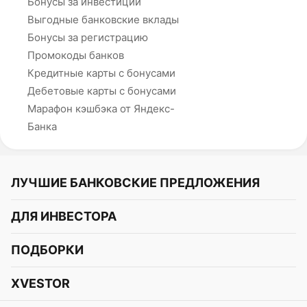
Бонусы за инвестиции
Выгодные банковские вклады
Бонусы за регистрацию
Промокоды банков
Кредитные карты с бонусами
Дебетовые карты с бонусами
Марафон кэшбэка от Яндекс-
Банка
ЛУЧШИЕ БАНКОВСКИЕ ПРЕДЛОЖЕНИЯ
Альфа-Банк
ДЛЯ ИНВЕСТОРА
Т-Банк
Курс акций
ПОДБОРКИ
СБЕР
Курс криптовалют
Подборки акций
Газпромбанк
XVESTOR
Курс облигаций
Подборки криптовалют
ВТБ