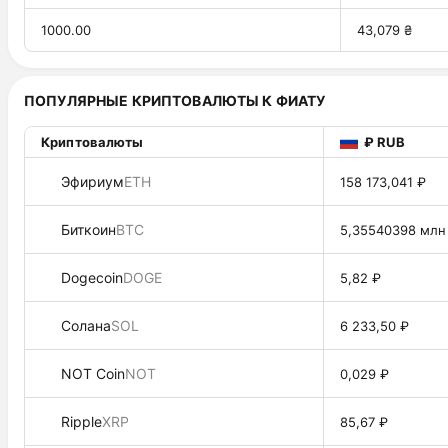
1000.00
43,079 ₴
ПОПУЛЯРНЫЕ КРИПТОВАЛЮТЫ К ФИАТУ
Криптовалюты
₽ RUB
Эфириум
ETH
158 173,041 ₽
Биткоин
BTC
5,35540398 млн
Dogecoin
DOGE
5,82 ₽
Солана
SOL
6 233,50 ₽
NOT Coin
NOT
0,029 ₽
Ripple
XRP
85,67 ₽