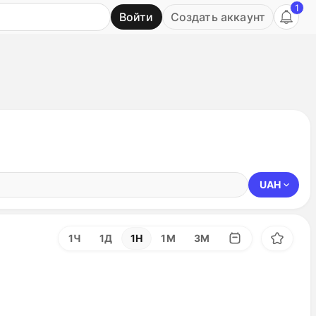
1
Войти
Создать аккаунт
Ь
UAH
1Ч
1Д
1Н
1М
3М