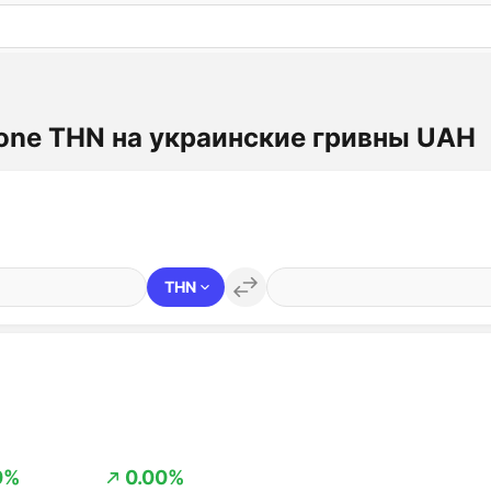
: бесплатный пробный период на 3 дня!
ПОПРОБОВАТ
one THN на украинские гривны UAH
THN
0%
0.00%