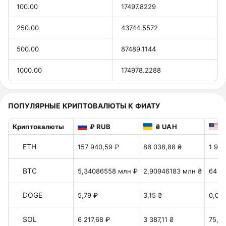
100.00
17497.8229
250.00
43744.5572
500.00
87489.1144
1000.00
174978.2288
ПОПУЛЯРНЫЕ КРИПТОВАЛЮТЫ К ФИАТУ
Криптовалюты
₽ RUB
₴ UAH
$
ETH
157 940,59 ₽
86 038,88 ₴
1 919
BTC
5,34086558 млн ₽
2,90946183 млн ₴
64 91
DOGE
5,79 ₽
3,15 ₴
0,07 
SOL
6 217,68 ₽
3 387,11 ₴
75,57