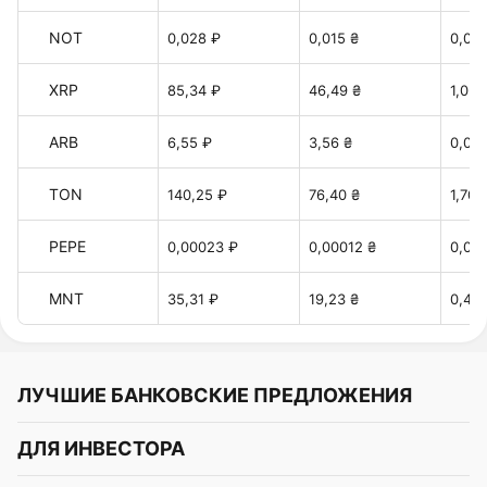
NOT
0,028 ₽
0,015 ₴
0,00
XRP
85,34 ₽
46,49 ₴
1,037
ARB
6,55 ₽
3,56 ₴
0,079
TON
140,25 ₽
76,40 ₴
1,70 
PEPE
0,00023 ₽
0,00012 ₴
0,00
MNT
35,31 ₽
19,23 ₴
0,42 
ЛУЧШИЕ БАНКОВСКИЕ ПРЕДЛОЖЕНИЯ
Альфа-Банк
ДЛЯ ИНВЕСТОРА
Т-Банк