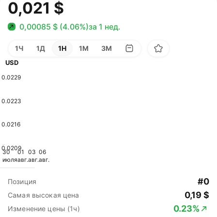
0,021 $
0,00085 $ (4.06%)
за 1 нед.
1Ч
1Д
1Н
1М
3М
USD
0.0229
0.0223
0.0216
0.0209
30
01
03
06
июля
авг.
авг.
авг.
#0
Позиция
0,19 $
Самая высокая цена
0.23%
Изменение цены (1ч)