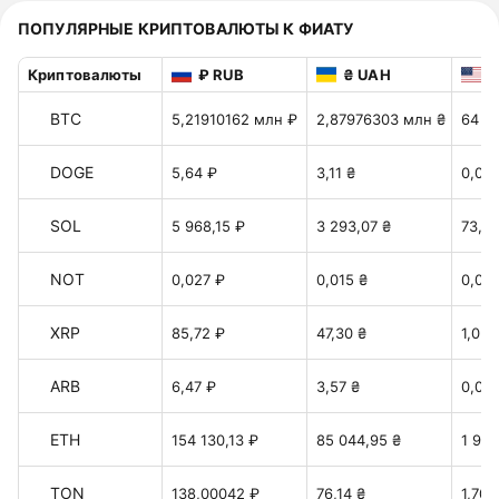
ПОПУЛЯРНЫЕ КРИПТОВАЛЮТЫ К ФИАТУ
Криптовалюты
₽ RUB
₴ UAH
$
BTC
5,21910162 млн ₽
2,87976303 млн ₴
64 4
DOGE
5,64 ₽
3,11 ₴
0,06
SOL
5 968,15 ₽
3 293,07 ₴
73,69
NOT
0,027 ₽
0,015 ₴
0,00
XRP
85,72 ₽
47,30 ₴
1,058
ARB
6,47 ₽
3,57 ₴
0,08 
ETH
154 130,13 ₽
85 044,95 ₴
1 903
TON
138,00042 ₽
76,14 ₴
1,70 