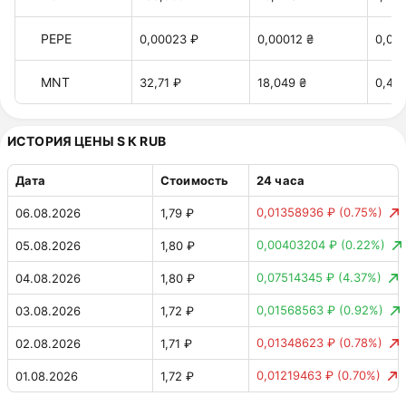
PEPE
0,00023 ₽
0,00012 ₴
0,00
MNT
32,71 ₽
18,049 ₴
0,40 
ИСТОРИЯ ЦЕНЫ S К RUB
Дата
Стоимость
24 часа
0,01358936 ₽
(0.75%)
06.08.2026
1,79 ₽
0,00403204 ₽
(0.22%)
05.08.2026
1,80 ₽
0,07514345 ₽
(4.37%)
04.08.2026
1,80 ₽
0,01568563 ₽
(0.92%)
03.08.2026
1,72 ₽
0,01348623 ₽
(0.78%)
02.08.2026
1,71 ₽
0,01219463 ₽
(0.70%)
01.08.2026
1,72 ₽