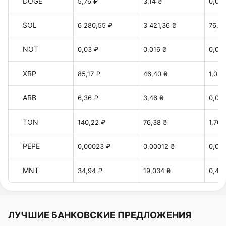
DOGE
5,76 ₽
3,14 ₴
0,07 
SOL
6 280,55 ₽
3 421,36 ₴
76,34
NOT
0,03 ₽
0,016 ₴
0,00
XRP
85,17 ₽
46,40 ₴
1,035
ARB
6,36 ₽
3,46 ₴
0,077
TON
140,22 ₽
76,38 ₴
1,70 
PEPE
0,00023 ₽
0,00012 ₴
0,00
MNT
34,94 ₽
19,034 ₴
0,42 
ЛУЧШИЕ БАНКОВСКИЕ ПРЕДЛОЖЕНИЯ