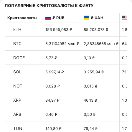
ПОПУЛЯРНЫЕ КРИПТОВАЛЮТЫ К ФИАТУ
Криптовалюты
₽ RUB
₴ UAH
$
ETH
156 945,083 ₽
85 208,078 ₴
1 899
BTC
5,31104982 млн ₽
2,88345668 млн ₴
64 2
DOGE
5,72 ₽
3,10 ₴
0,06
SOL
5 997,14 ₽
3 255,94 ₴
72,58
NOT
0,028 ₽
0,015 ₴
0,00
XRP
84,97 ₽
46,13 ₴
1,028
ARB
6,46 ₽
3,50 ₴
0,078
TON
140,80 ₽
76,44 ₴
1,70 