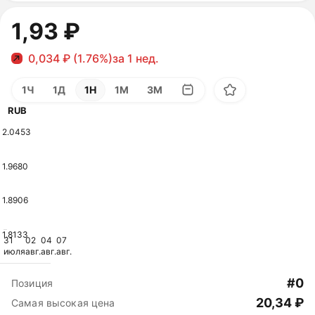
1,93 ₽
0,034 ₽ (1.76%)
за 1 нед.
1Ч
1Д
1Н
1М
3М
RUB
2.0453
1.9680
1.8906
1.8133
31
02
04
07
июля
авг.
авг.
авг.
#0
Позиция
20,34 ₽
Самая высокая цена