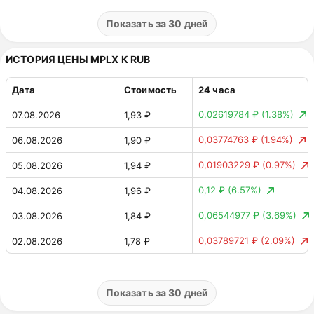
0,02176076 ₴
(2.01%)
31.07.2026
1,06 ₴
Показать за 30 дней
0,0419414 ₴
(3.73%)
30.07.2026
1,08 ₴
ИСТОРИЯ ЦЕНЫ MPLX К RUB
0,07578006 ₴
(7.23%)
29.07.2026
1,12 ₴
Дата
Стоимость
24 часа
0,06850978 ₴
(6.14%)
28.07.2026
1,05 ₴
0,02619784 ₽
(1.38%)
07.08.2026
1,93 ₽
0,01832428 ₴
(1.67%)
27.07.2026
1,12 ₴
0,03774763 ₽
(1.94%)
06.08.2026
1,90 ₽
0,03582526 ₴
(3.37%)
26.07.2026
1,10 ₴
0,01903229 ₽
(0.97%)
05.08.2026
1,94 ₽
0,02488046 ₴
(2.29%)
25.07.2026
1,06 ₴
0,12 ₽
(6.57%)
04.08.2026
1,96 ₽
0,04534955 ₴
(4.00%)
24.07.2026
1,09 ₴
0,06544977 ₽
(3.69%)
03.08.2026
1,84 ₽
0,01259134 ₴
(1.10%)
23.07.2026
1,13 ₴
0,03789721 ₽
(2.09%)
02.08.2026
1,78 ₽
0,03481431 ₴
(2.95%)
22.07.2026
1,15 ₴
0,08379559 ₽
(4.42%)
01.08.2026
1,81 ₽
0,0057509 ₴
(0.49%)
21.07.2026
1,18 ₴
0,03740205 ₽
(1.93%)
31.07.2026
1,90 ₽
Показать за 30 дней
0,00174726 ₴
(0.15%)
20.07.2026
1,19 ₴