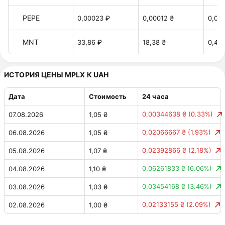
PEPE
0,00023 ₽
0,00012 ₴
0,00
MNT
33,86 ₽
18,38 ₴
0,40 
ИСТОРИЯ ЦЕНЫ MPLX К UAH
Дата
Стоимость
24 часа
0,00344638 ₴
(0.33%)
07.08.2026
1,05 ₴
0,02066667 ₴
(1.93%)
06.08.2026
1,05 ₴
0,02392866 ₴
(2.18%)
05.08.2026
1,07 ₴
0,06261833 ₴
(6.06%)
04.08.2026
1,10 ₴
0,03454168 ₴
(3.46%)
03.08.2026
1,03 ₴
0,02133155 ₴
(2.09%)
02.08.2026
1,00 ₴
0,03925687 ₴
(3.70%)
01.08.2026
1,02 ₴