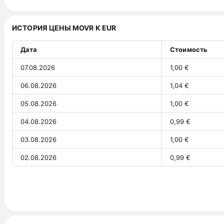
30.07.2026
92,37 ₽
ИСТОРИЯ ЦЕНЫ MOVR К EUR
29.07.2026
91,62 ₽
28.07.2026
93,96 ₽
Дата
Стоимость
27.07.2026
95,15 ₽
07.08.2026
1,00 €
26.07.2026
99,53 ₽
06.08.2026
1,04 €
25.07.2026
98,20 ₽
05.08.2026
1,00 €
24.07.2026
95,67 ₽
04.08.2026
0,99 €
23.07.2026
100,59 ₽
03.08.2026
1,00 €
22.07.2026
103,96 ₽
02.08.2026
0,99 €
21.07.2026
103,87 ₽
01.08.2026
1,00 €
20.07.2026
103,14 ₽
31.07.2026
1,00 €
19.07.2026
102,26 ₽
30.07.2026
1,00 €