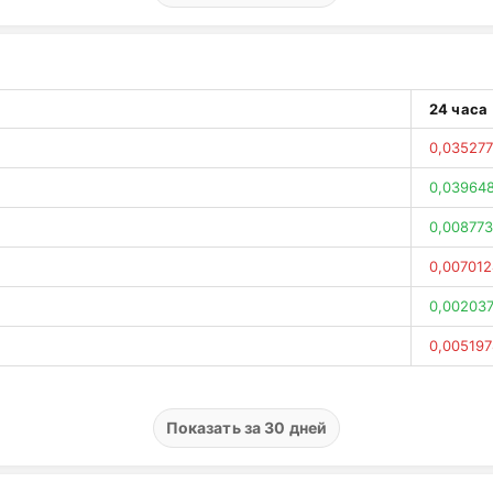
0,75 ₽
(0
2,34 ₽
(
1,19 ₽
(1
24 часа
4,38 ₽
(
0,035277
1,33 ₽
(1
0,03964
2,53 ₽
(
0,008773
4,92 ₽
(
0,007012
3,37 ₽
(3
0,002037
0,086813
0,005197
0,73 ₽
(0
0,00360
0,89 ₽
(
0,000034
Показать за 30 дней
0,62 ₽
(
0,00442