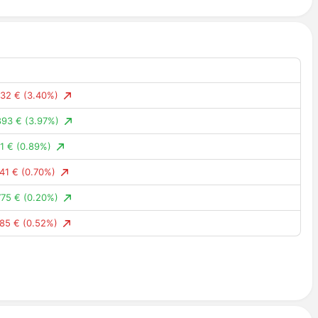
.82%)
2.49%)
.26%)
4.40%)
32 €
(3.40%)
.35%)
893 €
(3.97%)
2.65%)
1 €
(0.89%)
4.89%)
41 €
(0.70%)
.24%)
75 €
(0.20%)
09 ₽
(0.08%)
85 €
(0.52%)
.71%)
335 €
(0.36%)
0.87%)
01 €
(0.00%)
0.61%)
836 €
(0.44%)