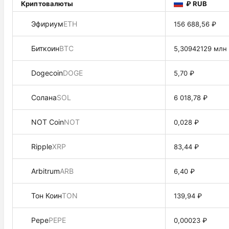
Криптовалюты
₽ RUB
Эфириум
ETH
156 688,56 ₽
Биткоин
BTC
5,30942129 млн
Dogecoin
DOGE
5,70 ₽
Солана
SOL
6 018,78 ₽
NOT Coin
NOT
0,028 ₽
Ripple
XRP
83,44 ₽
Arbitrum
ARB
6,40 ₽
Тон Коин
TON
139,94 ₽
Pepe
PEPE
0,00023 ₽