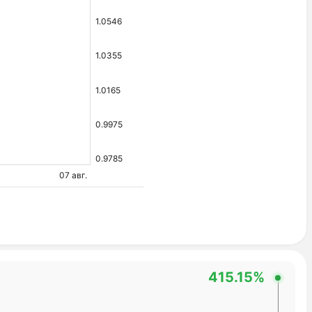
1.0546
1.0355
1.0165
0.9975
0.9785
07 авг.
415.15%