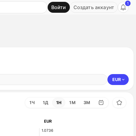
1
Войти
Создать аккаунт
Ь
EUR
1Ч
1Д
1Н
1М
3М
EUR
1.0736