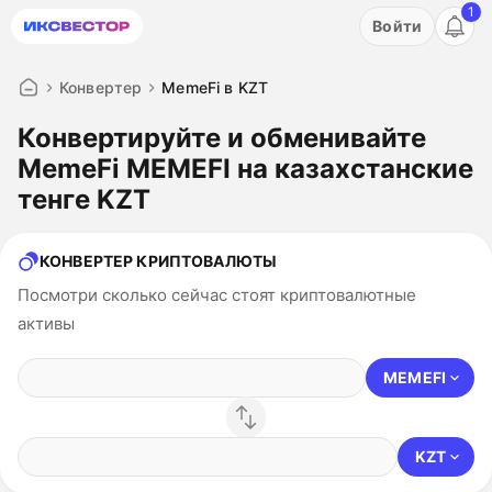
1
Акция: бесплатный пробный период на 3 дня!
Войти
ПОПРОБОВАТЬ
Конвертер
MemeFi в KZT
Конвертируйте и обменивайте
MemeFi MEMEFI на казахстанские
тенге KZT
КОНВЕРТЕР КРИПТОВАЛЮТЫ
Посмотри сколько сейчас стоят криптовалютные
активы
MEMEFI
KZT