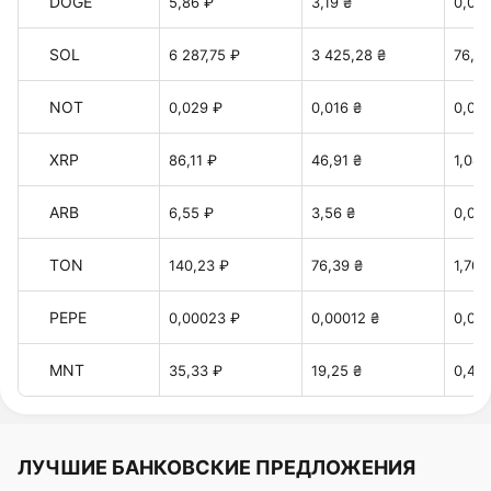
DOGE
5,86 ₽
3,19 ₴
0,071
SOL
6 287,75 ₽
3 425,28 ₴
76,42
NOT
0,029 ₽
0,016 ₴
0,00
XRP
86,11 ₽
46,91 ₴
1,046
ARB
6,55 ₽
3,56 ₴
0,079
TON
140,23 ₽
76,39 ₴
1,70 
PEPE
0,00023 ₽
0,00012 ₴
0,00
MNT
35,33 ₽
19,25 ₴
0,42 
ЛУЧШИЕ БАНКОВСКИЕ ПРЕДЛОЖЕНИЯ