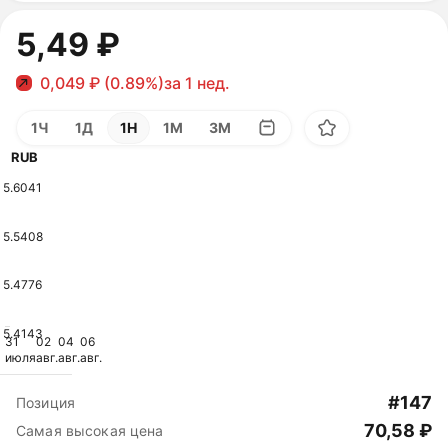
5,49 ₽
0,049 ₽ (0.89%)
за 1 нед.
1Ч
1Д
1Н
1М
3М
RUB
5.6041
5.5408
5.4776
5.4143
31
02
04
06
июля
авг.
авг.
авг.
#147
Позиция
70,58 ₽
Самая высокая цена