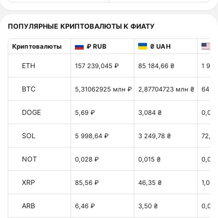
ПОПУЛЯРНЫЕ КРИПТОВАЛЮТЫ К ФИАТУ
Криптовалюты
₽ RUB
₴ UAH
$
ETH
157 239,045 ₽
85 184,66 ₴
1 903
BTC
5,31062925 млн ₽
2,87704723 млн ₴
64 2
DOGE
5,69 ₽
3,084 ₴
0,06
SOL
5 998,64 ₽
3 249,78 ₴
72,60
NOT
0,028 ₽
0,015 ₴
0,00
XRP
85,56 ₽
46,35 ₴
1,035
ARB
6,46 ₽
3,50 ₴
0,078