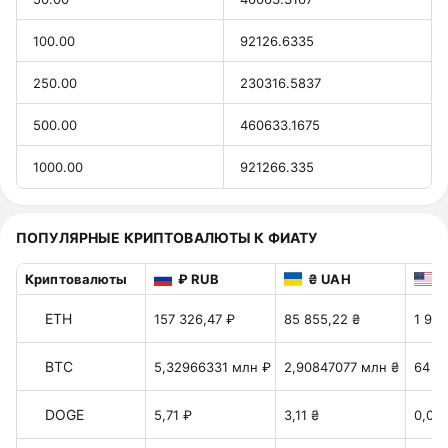
100.00
92126.6335
250.00
230316.5837
500.00
460633.1675
1000.00
921266.335
ПОПУЛЯРНЫЕ КРИПТОВАЛЮТЫ К ФИАТУ
Криптовалюты
₽ RUB
₴ UAH
$
ETH
157 326,47 ₽
85 855,22 ₴
1 914
BTC
5,32966331 млн ₽
2,90847077 млн ₴
64 8
DOGE
5,71 ₽
3,11 ₴
0,06