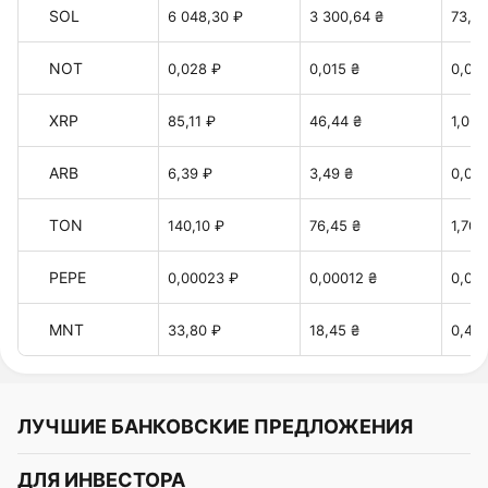
SOL
6 048,30 ₽
3 300,64 ₴
73,58
NOT
0,028 ₽
0,015 ₴
0,00
XRP
85,11 ₽
46,44 ₴
1,035
ARB
6,39 ₽
3,49 ₴
0,077
TON
140,10 ₽
76,45 ₴
1,70 
PEPE
0,00023 ₽
0,00012 ₴
0,00
MNT
33,80 ₽
18,45 ₴
0,41 
ЛУЧШИЕ БАНКОВСКИЕ ПРЕДЛОЖЕНИЯ
Альфа-Банк
ДЛЯ ИНВЕСТОРА