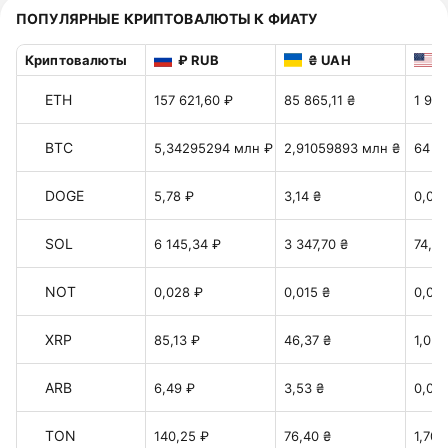
ПОПУЛЯРНЫЕ КРИПТОВАЛЮТЫ К ФИАТУ
Криптовалюты
₽ RUB
₴ UAH
$
ETH
157 621,60 ₽
85 865,11 ₴
1 915
BTC
5,34295294 млн ₽
2,91059893 млн ₴
64 94
DOGE
5,78 ₽
3,14 ₴
0,07 
SOL
6 145,34 ₽
3 347,70 ₴
74,69
NOT
0,028 ₽
0,015 ₴
0,00
XRP
85,13 ₽
46,37 ₴
1,034
ARB
6,49 ₽
3,53 ₴
0,078
TON
140,25 ₽
76,40 ₴
1,70 