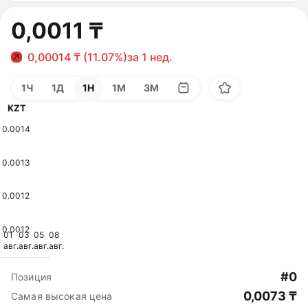
0,0011 ₸
0,00014 ₸ (11.07%)
за 1 нед.
1Ч
1Д
1Н
1М
3М
KZT
0.0014
0.0013
0.0012
0.0012
01
03
05
08
авг.
авг.
авг.
авг.
#0
Позиция
0,0073 ₸
Самая высокая цена