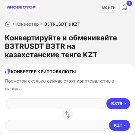
1
Акция: бесплатный пробный период на 3 дня!
Войти
ПОПРОБОВАТЬ
Конвертер
B3TRUSDT в KZT
Конвертируйте и обменивайте
B3TRUSDT B3TR на
казахстанские тенге KZT
КОНВЕРТЕР КРИПТОВАЛЮТЫ
Посмотри сколько сейчас стоят криптовалютные
активы
B3TR
KZT