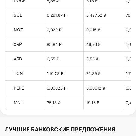
DOGE
5,85 ₽
3,18 ₴
0,071
SOL
6 291,87 ₽
3 427,52 ₴
76,47
NOT
0,029 ₽
0,015 ₴
0,00
XRP
85,84 ₽
46,76 ₴
1,043
ARB
6,55 ₽
3,56 ₴
0,079
TON
140,23 ₽
76,39 ₴
1,70 
PEPE
0,00023 ₽
0,00012 ₴
0,00
MNT
35,18 ₽
19,16 ₴
0,42 
ЛУЧШИЕ БАНКОВСКИЕ ПРЕДЛОЖЕНИЯ