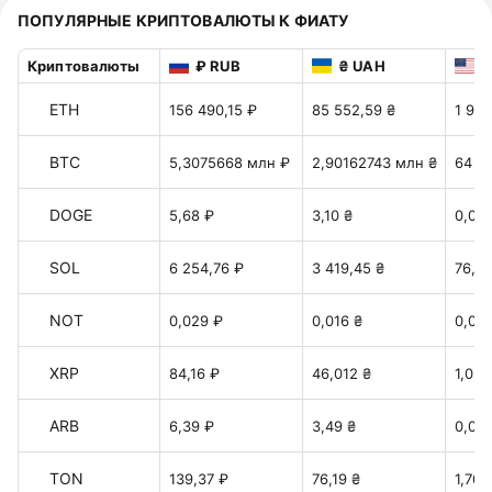
ПОПУЛЯРНЫЕ КРИПТОВАЛЮТЫ К ФИАТУ
Криптовалюты
₽ RUB
₴ UAH
$
ETH
156 490,15 ₽
85 552,59 ₴
1 913
BTC
5,3075668 млн ₽
2,90162743 млн ₴
64 90
DOGE
5,68 ₽
3,10 ₴
0,06
SOL
6 254,76 ₽
3 419,45 ₴
76,48
NOT
0,029 ₽
0,016 ₴
0,00
XRP
84,16 ₽
46,012 ₴
1,029
ARB
6,39 ₽
3,49 ₴
0,078
TON
139,37 ₽
76,19 ₴
1,70 