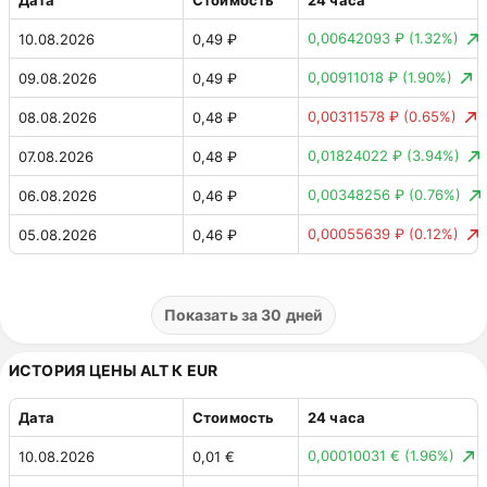
Дата
Стоимость
24 часа
0,00178489 ₴
(0.69%)
31.07.2026
0,26 ₴
0,03961602 ₸
(1.32%)
20.07.2026
2,96 ₸
0,00642093 ₽
(1.32%)
10.08.2026
0,49 ₽
0,0022104 ₴
(0.85%)
30.07.2026
0,26 ₴
0,0502987 ₸
(1.65%)
19.07.2026
3,00 ₸
0,00911018 ₽
(1.90%)
09.08.2026
0,49 ₽
0,00178573 ₴
(0.69%)
29.07.2026
0,26 ₴
0,00394223 ₸
(0.13%)
18.07.2026
3,05 ₸
0,00311578 ₽
(0.65%)
08.08.2026
0,48 ₽
0,01643096 ₴
(6.00%)
28.07.2026
0,26 ₴
0,03146439 ₸
(1.02%)
17.07.2026
3,04 ₸
0,01824022 ₽
(3.94%)
07.08.2026
0,48 ₽
0,00076601 ₴
(0.28%)
27.07.2026
0,27 ₴
0,10 ₸
(3.46%)
16.07.2026
3,07 ₸
0,00348256 ₽
(0.76%)
06.08.2026
0,46 ₽
0,00456772 ₴
(1.69%)
26.07.2026
0,27 ₴
0,05998455 ₸
(1.98%)
15.07.2026
2,97 ₸
0,00055639 ₽
(0.12%)
05.08.2026
0,46 ₽
0,00986623 ₴
(3.52%)
25.07.2026
0,27 ₴
0,03428328 ₸
(1.14%)
14.07.2026
3,03 ₸
0,00642809 ₽
(1.42%)
04.08.2026
0,46 ₽
0,00455589 ₴
(1.60%)
24.07.2026
0,28 ₴
0,17 ₸
(5.27%)
13.07.2026
3,00 ₸
0,00613231 ₽
(1.33%)
03.08.2026
0,45 ₽
Показать за 30 дней
0,00180509 ₴
(0.63%)
23.07.2026
0,28 ₴
0,07084138 ₸
(2.29%)
12.07.2026
3,16 ₸
0,00769508 ₽
(1.65%)
02.08.2026
0,46 ₽
0,00185758 ₴
(0.65%)
22.07.2026
0,29 ₴
ИСТОРИЯ ЦЕНЫ ALT К EUR
0,10 ₸
(3.39%)
11.07.2026
3,09 ₸
0,00988704 ₽
(2.16%)
01.08.2026
0,47 ₽
0,00442895 ₴
(1.58%)
21.07.2026
0,28 ₴
0,00 ₸
(0.00%)
10.07.2026
2,99 ₸
Дата
Стоимость
24 часа
0,00101866 ₽
(0.22%)
31.07.2026
0,46 ₽
0,00374742 ₴
(1.32%)
20.07.2026
0,28 ₴
0,00010031 €
(1.96%)
10.08.2026
0,01 €
0,00418471 ₽
(0.92%)
30.07.2026
0,46 ₽
0,00476352 ₴
(1.65%)
19.07.2026
0,28 ₴