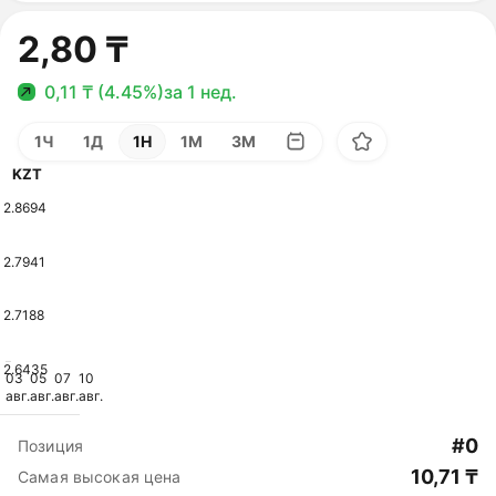
2,80 ₸
0,11 ₸ (4.45%)
за 1 нед.
1Ч
1Д
1Н
1М
3М
KZT
2.8694
2.7941
2.7188
2.6435
03
05
07
10
авг.
авг.
авг.
авг.
#0
Позиция
10,71 ₸
Самая высокая цена