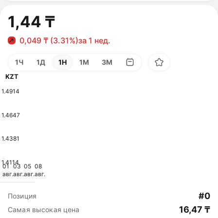
1,44 ₸
0,049 ₸ (3.31%)
за 1 нед.
1Ч
1Д
1Н
1М
3М
KZT
1.4914
1.4647
1.4381
1.4114
01
03
05
08
авг.
авг.
авг.
авг.
#0
Позиция
16,47 ₸
Самая высокая цена