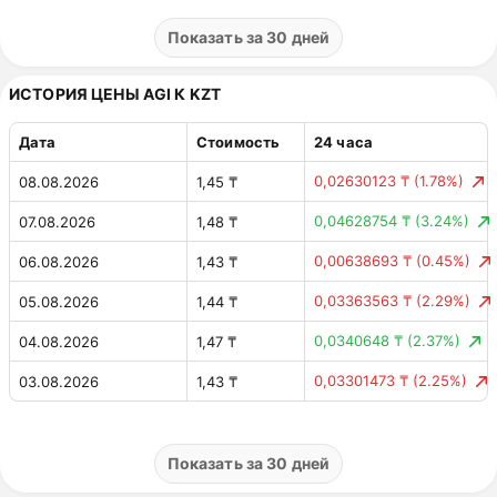
0,00009323 $
(2.85%)
01.08.2026
0,00 $
Показать за 30 дней
0,00001899 $
(0.58%)
31.07.2026
0,00 $
ИСТОРИЯ ЦЕНЫ AGI К KZT
0,00004394 $
(1.32%)
30.07.2026
0,00 $
Дата
Стоимость
24 часа
0,00007093 $
(2.17%)
29.07.2026
0,00 $
0,02630123 ₸
(1.78%)
08.08.2026
1,45 ₸
0,00031233 $
(8.73%)
28.07.2026
0,00 $
0,04628754 ₸
(3.24%)
07.08.2026
1,48 ₸
0,00000664 $
(0.19%)
27.07.2026
0,00 $
0,00638693 ₸
(0.45%)
06.08.2026
1,43 ₸
0,000003 $
(0.08%)
26.07.2026
0,00 $
0,03363563 ₸
(2.29%)
05.08.2026
1,44 ₸
0,0000603 $
(1.66%)
25.07.2026
0,00 $
0,0340648 ₸
(2.37%)
04.08.2026
1,47 ₸
0,00011502 $
(3.07%)
24.07.2026
0,00 $
0,03301473 ₸
(2.25%)
03.08.2026
1,43 ₸
0,00002723 $
(0.72%)
23.07.2026
0,00 $
0,03931199 ₸
(2.61%)
02.08.2026
1,47 ₸
0,00021283 $
(5.97%)
22.07.2026
0,00 $
0,03966905 ₸
(2.56%)
01.08.2026
1,51 ₸
Показать за 30 дней
0,000002 $
(0.06%)
21.07.2026
0,00 $