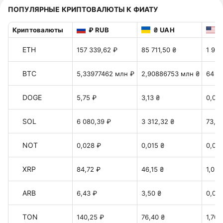
ПОПУЛЯРНЫЕ КРИПТОВАЛЮТЫ К ФИАТУ
Криптовалюты
₽ RUB
₴ UAH
$
ETH
157 339,62 ₽
85 711,50 ₴
1 912
BTC
5,33977462 млн ₽
2,90886753 млн ₴
64 9
DOGE
5,75 ₽
3,13 ₴
0,06
SOL
6 080,39 ₽
3 312,32 ₴
73,90
NOT
0,028 ₽
0,015 ₴
0,00
XRP
84,72 ₽
46,15 ₴
1,029
ARB
6,43 ₽
3,50 ₴
0,078
TON
140,25 ₽
76,40 ₴
1,70 