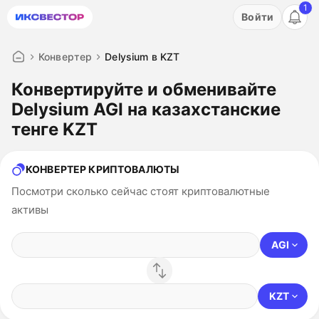
1
Акция: бесплатный пробный период на 3 дня!
Войти
ПОПРОБОВАТЬ
Конвертер
Delysium в KZT
Конвертируйте и обменивайте
Delysium AGI на казахстанские
тенге KZT
КОНВЕРТЕР КРИПТОВАЛЮТЫ
Посмотри сколько сейчас стоят криптовалютные
активы
AGI
KZT