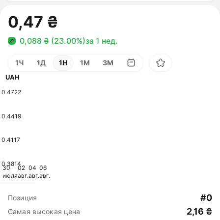
0,47 ₴
0,088 ₴ (23.00%)
за 1 нед.
1Ч
1Д
1Н
1М
3М
UAH
0.4722
0.4419
0.4117
0.3814
30
02
04
06
июля
авг.
авг.
авг.
#0
Позиция
2,16 ₴
Самая высокая цена