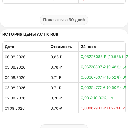
0,01756747 ₴
(4.59%)
31.07.2026
0,40 ₴
0,00507939 ₴
(1.34%)
30.07.2026
0,38 ₴
Показать за 30 дней
0,01189481 ₴
(3.05%)
29.07.2026
0,38 ₴
ИСТОРИЯ ЦЕНЫ ACT К RUB
0,00877692 ₴
(2.20%)
28.07.2026
0,39 ₴
Дата
Стоимость
24 часа
0,01610946 ₴
(3.88%)
27.07.2026
0,40 ₴
0,08226088 ₽
(10.58%)
06.08.2026
0,86 ₽
0,0063103 ₴
(1.55%)
26.07.2026
0,41 ₴
0,06728897 ₽
(9.48%)
05.08.2026
0,78 ₽
0,01518485 ₴
(3.86%)
25.07.2026
0,41 ₴
0,00367007 ₽
(0.52%)
04.08.2026
0,71 ₽
0,00144202 ₴
(0.37%)
24.07.2026
0,39 ₴
0,00354772 ₽
(0.50%)
03.08.2026
0,71 ₽
0,00490607 ₴
(1.23%)
23.07.2026
0,39 ₴
0,00 ₽
(0.00%)
02.08.2026
0,70 ₽
0,00302676 ₴
(0.75%)
22.07.2026
0,40 ₴
0,00867933 ₽
(1.22%)
01.08.2026
0,70 ₽
0,00707828 ₴
(1.79%)
21.07.2026
0,40 ₴
0,02712004 ₽
(3.96%)
31.07.2026
0,71 ₽
0,02835741 ₴
(7.72%)
20.07.2026
0,40 ₴