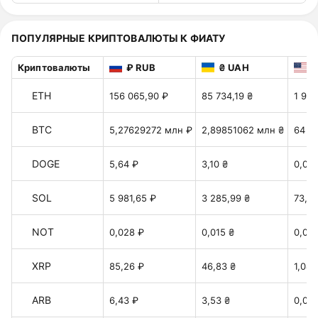
ПОПУЛЯРНЫЕ КРИПТОВАЛЮТЫ К ФИАТУ
Криптовалюты
₽ RUB
₴ UAH
$
ETH
156 065,90 ₽
85 734,19 ₴
1 915
BTC
5,27629272 млн ₽
2,89851062 млн ₴
64 75
DOGE
5,64 ₽
3,10 ₴
0,06
SOL
5 981,65 ₽
3 285,99 ₴
73,41
NOT
0,028 ₽
0,015 ₴
0,00
XRP
85,26 ₽
46,83 ₴
1,046
ARB
6,43 ₽
3,53 ₴
0,079