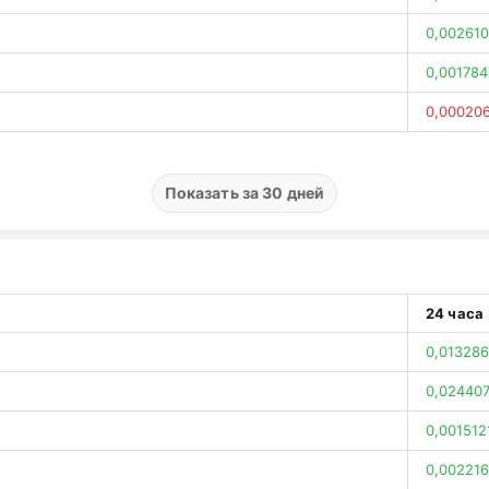
0,002610
0,001784
0,00020
0,001871
0,000013
Показать за 30 дней
0,00458
0,005799
0,003103
24 часа
0,003912
0,013286
0,005294
0,024407
0,00929
0,001512
0,00203
0,002216