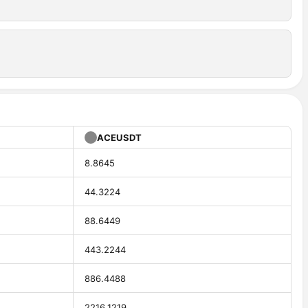
ACEUSDT
8.8645
44.3224
88.6449
443.2244
886.4488
2216.1219