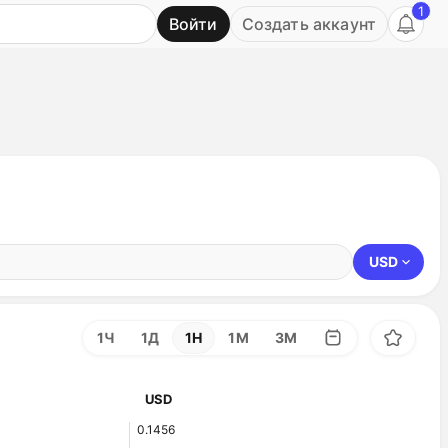
1
Войти
Создать аккаунт
Ь
USD
1Ч
1Д
1Н
1М
3М
USD
0.1456