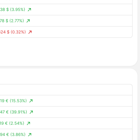
38 $
(3.95%)
78 $
(2.77%)
624 $
(0.32%)
5 $
(2.82%)
3 $
(0.02%)
026 $
(6.45%)
57 $
(7.55%)
97 $
(3.88%)
1 $
(4.67%)
19 €
(15.53%)
7 $
(5.94%)
47 €
(39.91%)
869 $
(11.65%)
19 €
(2.54%)
056 $
(2.48%)
94 €
(3.86%)