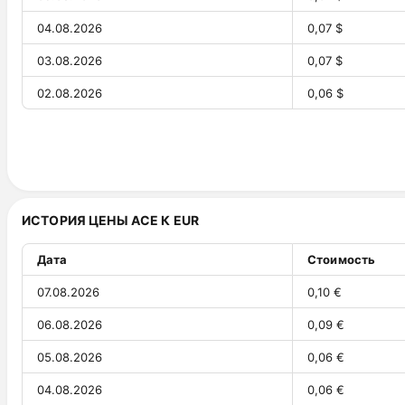
04.08.2026
0,07 $
03.08.2026
0,07 $
02.08.2026
0,06 $
01.08.2026
0,06 $
31.07.2026
0,07 $
30.07.2026
0,07 $
ИСТОРИЯ ЦЕНЫ ACE К EUR
29.07.2026
0,07 $
28.07.2026
0,08 $
Дата
Стоимость
27.07.2026
0,08 $
07.08.2026
0,10 €
26.07.2026
0,08 $
06.08.2026
0,09 €
25.07.2026
0,09 $
05.08.2026
0,06 €
24.07.2026
0,08 $
04.08.2026
0,06 €