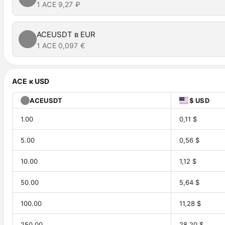
1 ACE
9,27 ₽
ACEUSDT в EUR
1 ACE
0,097 €
ACE к USD
ACEUSDT
$ USD
1.00
0,11 $
5.00
0,56 $
10.00
1,12 $
50.00
5,64 $
100.00
11,28 $
250.00
28,20 $