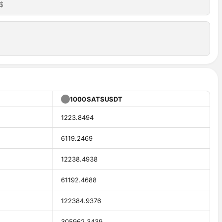
$
1000SATSUSDT
1223.8494
6119.2469
12238.4938
61192.4688
122384.9376
305962.3439