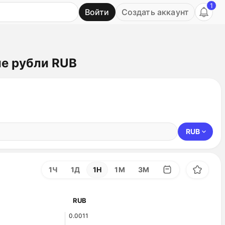
1
Войти
Создать аккаунт
Ь
е рубли RUB
RUB
1Ч
1Д
1Н
1М
3М
RUB
0.0011