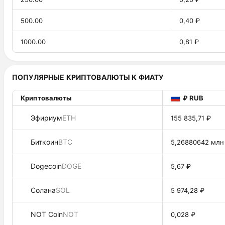
500.00
0,40 ₽
1000.00
0,81 ₽
ПОПУЛЯРНЫЕ КРИПТОВАЛЮТЫ К ФИАТУ
Криптовалюты
₽ RUB
Эфириум
ETH
155 835,71 ₽
Биткоин
BTC
5,26880642 млн
Dogecoin
DOGE
5,67 ₽
Солана
SOL
5 974,28 ₽
NOT Coin
NOT
0,028 ₽