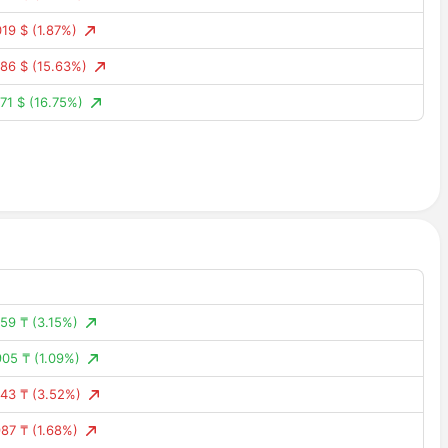
19 $
(1.87%)
86 $
(15.63%)
71 $
(16.75%)
08 $
(11.83%)
005 $
(0.58%)
004 $
(0.45%)
11 $
(1.20%)
039 $
(4.07%)
039 $
(3.90%)
59 ₸
(3.15%)
87 $
(9.52%)
905 ₸
(1.09%)
028 $
(2.99%)
43 ₸
(3.52%)
15 $
(1.57%)
87 ₸
(1.68%)