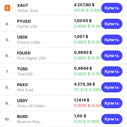
4 257,80 $
XAUT
Купить
3
107,90 $
(2.60%)
Tether Gold
1,0005 $
PYUSD
Купить
4.
0,0004 $
(0.04%)
PayPal USD
1,001 $
USDE
Купить
5.
0,0003 $
(0.03%)
Ethena USDe
0,9983 $
FDUSD
Купить
6.
0,0002 $
(0.02%)
First Digital USD
0,9964 $
TUSD
Купить
7.
0,0002 $
(0.02%)
TrueUSD
4 270,36 $
PAXG
Купить
8.
111,41 $
(2.68%)
PAX Gold
1,1414 $
USDY
Купить
9.
0,0005 $
(0.04%)
Ondo US Dollar
Yield
1,00 $
BUSD
Купить
10.
0,00 $
(0.00%)
Binance-Peg
BUSD