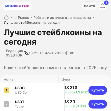
1
Акция: бесплатный пробный период на 3 дня!
Войти
ПОПРОБОВАТЬ
📈 Рынок
Рейтинги активов криптовалюты
Лучшие стейблкоины на сегодня
Лучшие стейблкоины на
сегодня
Редакция
13:21, 16 июня 2025
881
XVESTOR
Какие стейблокины самые надежные в 2025 году
Актив
Цена
1,001 $
USDC
Купить
1
0,00021 $
(0.02%)
USD Coin
1,00 $
USDT
Купить
2
0,00 $
(0.00%)
Tether