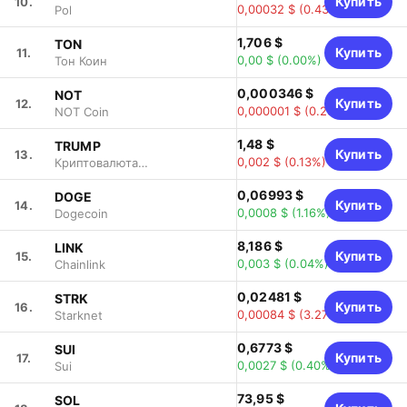
Купить
10.
0,00032 $
(0.43%)
Pol
1,706 $
TON
Купить
11.
0,00 $
(0.00%)
Тон Коин
0,000346 $
NOT
Купить
12.
0,000001 $
(0.29%)
NOT Coin
1,48 $
TRUMP
Купить
13.
0,002 $
(0.13%)
Криптовалюта
Трампа
0,06993 $
DOGE
Купить
14.
0,0008 $
(1.16%)
Dogecoin
8,186 $
LINK
Купить
15.
0,003 $
(0.04%)
Chainlink
0,02481 $
STRK
Купить
16.
0,00084 $
(3.27%)
Starknet
0,6773 $
SUI
Купить
17.
0,0027 $
(0.40%)
Sui
73,95 $
SOL