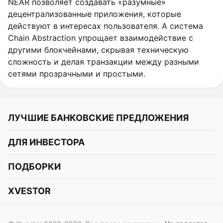
NEAR позволяет создавать «разумные»
децентрализованные приложения, которые
действуют в интересах пользователя. А система
Chain Abstraction упрощает взаимодействие с
другими блокчейнами, скрывая техническую
сложность и делая транзакции между разными
сетями прозрачными и простыми.
ЛУЧШИЕ БАНКОВСКИЕ ПРЕДЛОЖЕНИЯ
Альфа-Банк
ДЛЯ ИНВЕСТОРА
Т-Банк
Курс акций
ПОДБОРКИ
СБЕР
Курс криптовалют
Подборки акций
Газпромбанк
XVESTOR
Курс облигаций
Подборки криптовалют
ВТБ
Telegram
Прогнозы на акции
Подборки облигаций