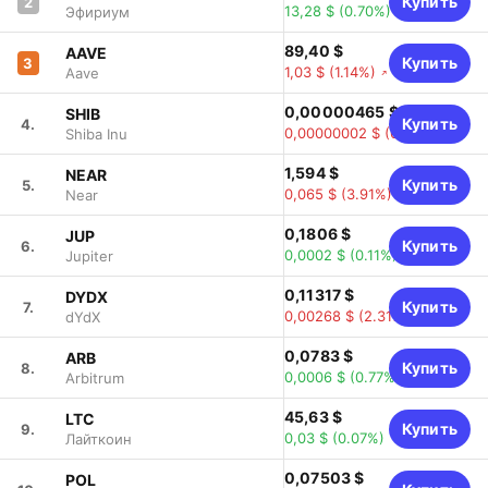
Купить
2
13,28 $
(0.70%)
Эфириум
89,40 $
AAVE
Купить
3
1,03 $
(1.14%)
Aave
0,00000465 $
SHIB
Купить
4.
0,00000002 $
(0.43%)
Shiba Inu
1,594 $
NEAR
Купить
5.
0,065 $
(3.91%)
Near
0,1806 $
JUP
Купить
6.
0,0002 $
(0.11%)
Jupiter
0,11317 $
DYDX
Купить
7.
0,00268 $
(2.31%)
dYdX
0,0783 $
ARB
Купить
8.
0,0006 $
(0.77%)
Arbitrum
45,63 $
LTC
Купить
9.
0,03 $
(0.07%)
Лайткоин
0,07503 $
POL