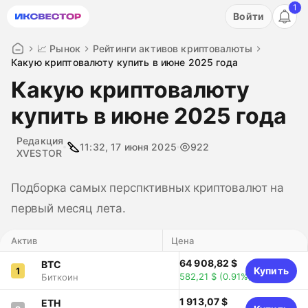
1
Акция: бесплатный пробный период на 3 дня!
Войти
ПОПРОБОВАТЬ
📈 Рынок
Рейтинги активов криптовалюты
Какую криптовалюту купить в июне 2025 года
Какую криптовалюту
купить в июне 2025 года
Редакция
11:32, 17 июня 2025
922
XVESTOR
Подборка самых перспктивных криптовалют на
первый месяц лета.
Актив
Цена
64 908,82 $
BTC
Купить
1
582,21 $
(0.91%)
Биткоин
1 913,07 $
ETH