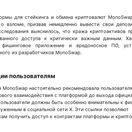
ормы для стейкинга и обмена криптовалют MonoSwa
 о взломе, призвав немедленно вывести свои депоз
сследования выяснилось, что кража криптоактивов п
ованного доступа к критически важным данным. Ха
 фишинговое приложение и вредоносное ПО, уст
ного из разработчиков MonoSwap.
ии пользователям
 MonoSwap настоятельно рекомендовала пользователя
ового взаимодействия с платформой до выхода офици
Пользователи должны быть особенно внимательны к ф
руженным в социальной сети X. Эти ссылки позволяют
ам получить доступ к контрактам платформы и крипт