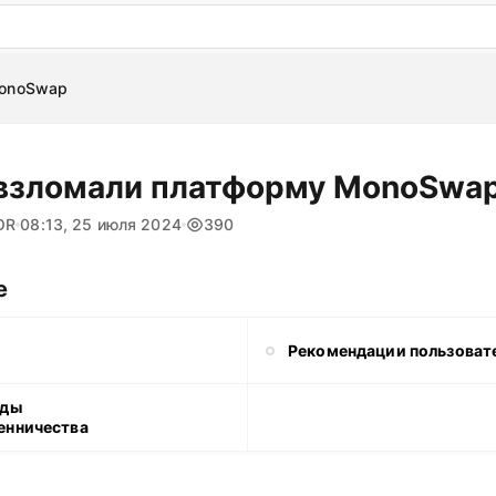
: бесплатный пробный период на 3 дня!
ПОПРОБОВАТ
MonoSwap
взломали платформу MonoSwa
OR
08:13, 25 июля 2024
390
е
Рекомендации пользоват
оды
енничества