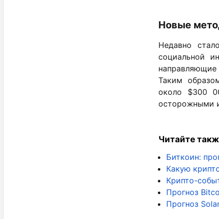
Новые мето
Недавно стал
социальной и
направляющие 
Таким образо
около $300 0
осторожными и
Читайте такж
Биткоин: про
Какую крипто
Крипто-собы
Прогноз Bitc
Прогноз Sola