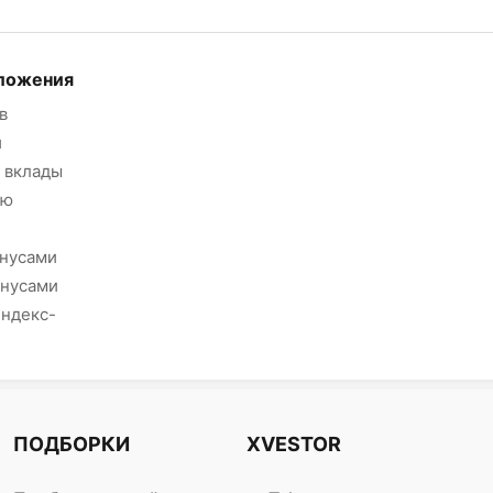
ложения
в
и
 вклады
ию
онусами
онусами
Яндекс-
ПОДБОРКИ
XVESTOR