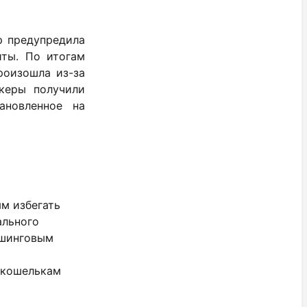
p предупредила
иты. По итогам
роизошла из-за
керы получили
ановленное на
м избегать
ального
ишинговым
окошелькам