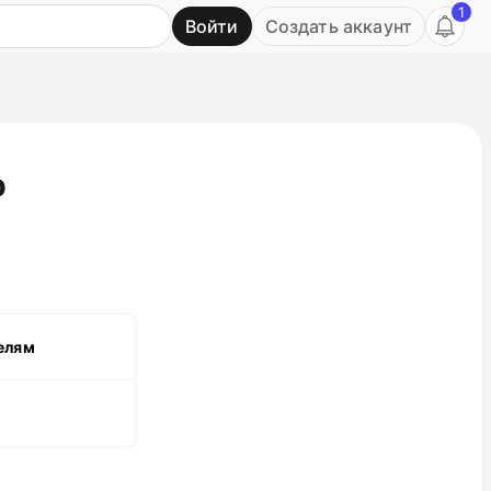
1
Войти
Создать аккаунт
Ь
p
елям