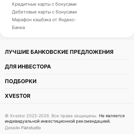
Кредитные карты с бонусами
Дебетовые карты с бонусами
Марафон кэшбэка от Яндекс-
Банка
ЛУЧШИЕ БАНКОВСКИЕ ПРЕДЛОЖЕНИЯ
Альфа-Банк
ДЛЯ ИНВЕСТОРА
Т-Банк
Курс акций
ПОДБОРКИ
СБЕР
Курс криптовалют
Подборки акций
Газпромбанк
XVESTOR
Курс облигаций
Подборки криптовалют
ВТБ
Telegram
Прогнозы на акции
Подборки облигаций
OZON Банк
© Xvestor 2023-2026. Все права защищены.
Не является
Вконтакте
Прогнозы на криптовалюты
индивидуальной инвестиционной рекомендацией.
Совкомбанк
Дизайн
Flatstudio
Поддержка в Telegram
Идеи инвест аналитиков