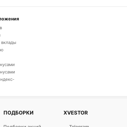
ложения
в
и
 вклады
ию
онусами
онусами
Яндекс-
ПОДБОРКИ
XVESTOR
Подборки акций
Telegram