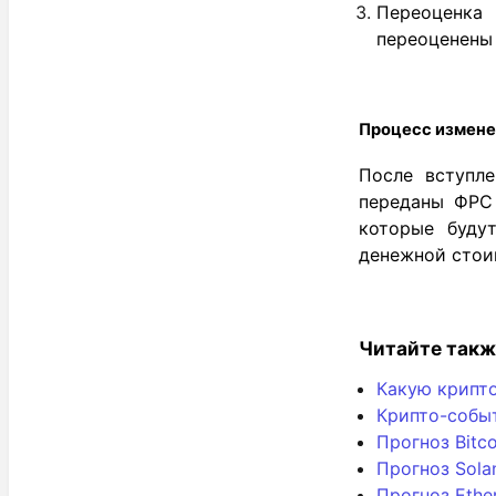
Переоценка
переоценены 
Процесс измене
После вступле
переданы ФРС 
которые буду
денежной стои
Читайте такж
Какую крипто
Крипто-собы
Прогноз Bitc
Прогноз Sola
Прогноз Ethe