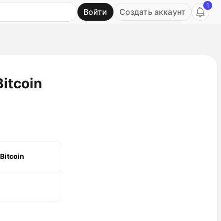
1
Войти
Создать аккаунт
Ь
itcoin
Bitcoin