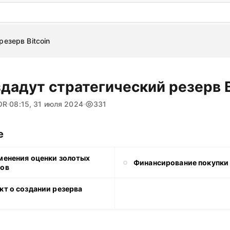
: бесплатный пробный период на 3 дня!
ПОПРОБОВАТ
езерв Bitcoin
дадут стратегический резерв B
OR
08:15, 31 июля 2024
331
е
менения оценки золотых
Финансирование покупки 
тов
кт о создании резерва