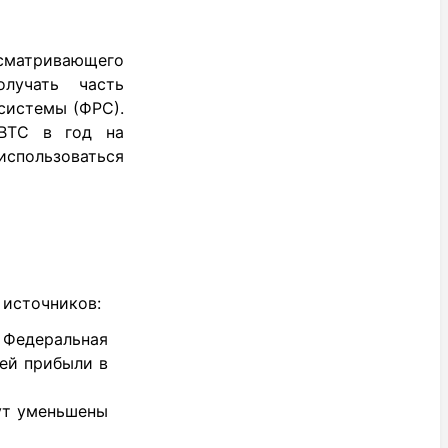
усматривающего
олучать часть
системы (ФРС).
 BTC в год на
 использоваться
 источников:
Федеральная
оей прибыли в
ут уменьшены