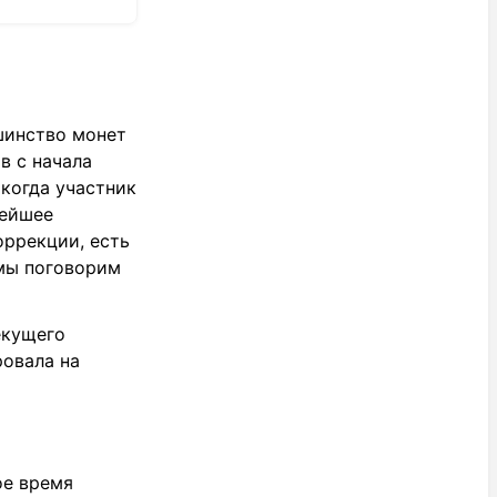
шинство монет
в с начала
 когда участник
нейшее
оррекции, есть
 мы поговорим
екущего
ровала на
ое время