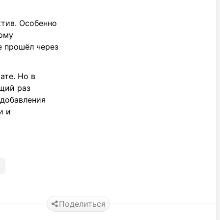
тив. Особенно
ому
е прошёл через
ате. Но в
ющий раз
 добавления
и и
Поделиться