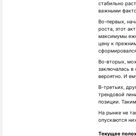
стабильно раст
важными факт
Во-первых, нач
роста, этот ак
максимумы еже
цену к прежним
сформировался
Во-вторых, мож
заключалась в 
вероятно. И ем
В-третьих, дру
трендовой лин
позиции. Таким
На рынке не та
опускаются ни
Текущее поло