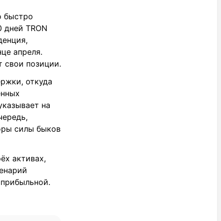
о быстро
30 дней TRON
денция,
це апреля.
т свои позиции.
ржки, откуда
енных
указывает на
чередь,
оры силы быков
ёх активах,
ценарий
 прибыльной.