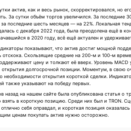
утки актив, как и весь рынок, скорректировался, но ег
ть. За сутки объём торгов увеличился. За последние 
а за последние шесть месяцев — на 22%. Локальная тен
алась с декабря 2022 года, была преодолена ещё в кон
ачавшийся в 2020 году, всё ещё актуален и удерживае
ндикаторы показывают, что актив достиг мощной подде
 отскока. Скользящие средние на 200-м и 100-м врем
оддерживают цену и толкают её вверх. Уровень MACD 
 открытия долгосрочной позиции. Моментум, в свою о
 о необходимости открытия короткой сделки. Индикат
й также указывают на победу первых.
в назад на нашем сайте была опубликована статья о тр
 взять в короткую позицию. Среди них был и TRON. С
отлично себя оправдал, и короткая позиция оказалась
ущим ценам покупать актив нужно осторожно.