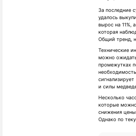
За последние с
удалось выкупи
вырос на 11%, 
которая наблюд
Общий тренд, н
Технические и
можно ожидать
промежутках п
необходимость
сигнализирует
и силы медведе
Несколько часо
которые можно
снижения цены 
Однако по тек