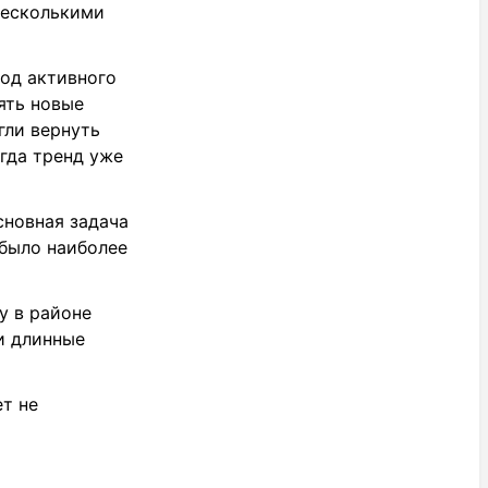
несколькими
иод активного
ять новые
гли вернуть
гда тренд уже
сновная задача
 было наиболее
у в районе
и длинные
ет не