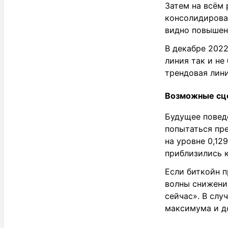
Затем на всём 
консолидировал
видно повышен
В декабре 202
линия так и не
трендовая лини
Возможные сц
Будущее поведе
попытаться пре
на уровне 0,12
приблизились к
Если биткойн 
волны снижения
сейчас». В слу
максимума и до