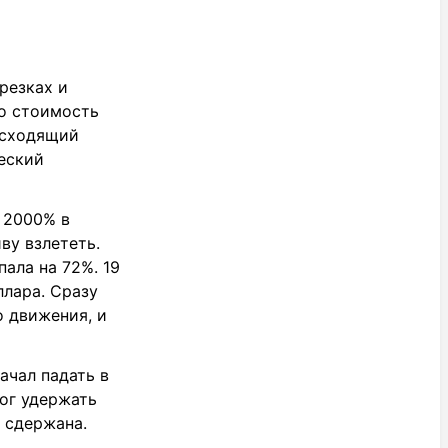
резках и
го стоимость
осходящий
еский
а 2000% в
ву взлететь.
пала на 72%. 19
ллара. Сразу
 движения, и
ачал падать в
мог удержать
 сдержана.