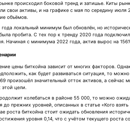
рынке происходил боковой тренд и затишье. Киты рын
и свои активы, и на графике с мая по середину июля 
ие объёмов.
2 года локальный минимум был обновлён, но историчес
 была пробита. С тех пор к тренду 2020 года подключи
я. Начиная с минимума 2022 года, актив вырос на 156
енарии
ние цены биткойна зависит от многих факторов. Одна
дположить, как будет развиваться ситуация, то можно
969 произошёл значительный отток активов, а сейчас м
 этой цели.
продолжит колебаться в районе 55 000, то можно ожид
 до прежних уровней, описанных в статье «Кого взять
чае роста биткойна стоит ожидать обновления историч
стижения уровня 0,14, что с учётом текущего роста со