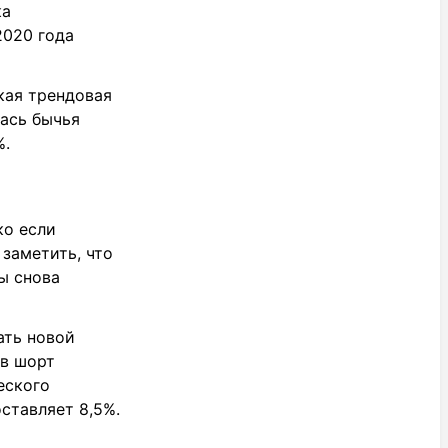
ка
2020 года
кая трендовая
лась бычья
%.
ко если
 заметить, что
ы снова
ать новой
 в шорт
еского
ставляет 8,5%.