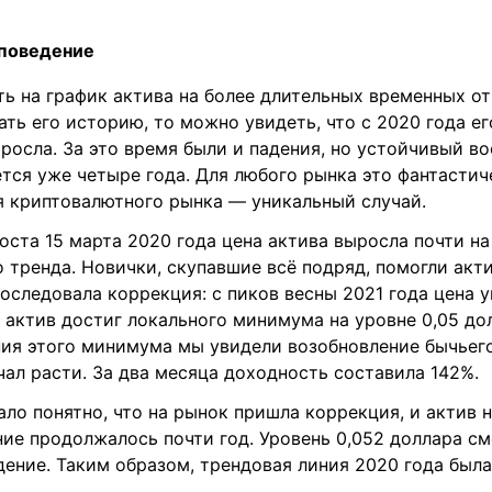
 поведение
ь на график актива на более длительных временных от
ть его историю, то можно увидеть, что с 2020 года е
росла. За это время были и падения, но устойчивый в
тся уже четыре года. Для любого рынка это фантастич
ля криптовалютного рынка — уникальный случай.
оста 15 марта 2020 года цена актива выросла почти н
 тренда. Новички, скупавшие всё подряд, помогли акти
оследовала коррекция: с пиков весны 2021 года цена у
 актив достиг локального минимума на уровне 0,05 до
ния этого минимума мы увидели возобновление бычьего
чал расти. За два месяца доходность составила 142%.
ало понятно, что на рынок пришла коррекция, и актив н
ние продолжалось почти год. Уровень 0,052 доллара с
ение. Таким образом, трендовая линия 2020 года была