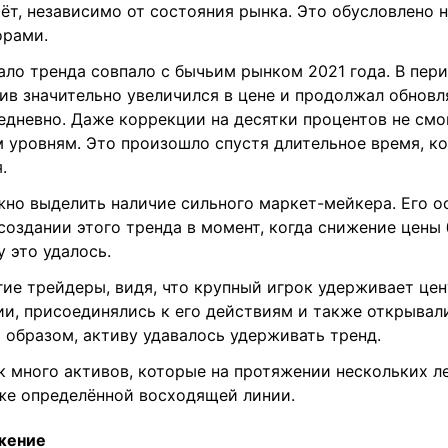
ёт, независимо от состояния рынка. Это обусловлено 
орами.
ало тренда совпало с бычьим рынком 2021 года. В пер
тив значительно увеличился в цене и продолжал обновл
дневно. Даже коррекции на десятки процентов не смо
 уровням. Это произошло спустя длительное время, ко
.
но выделить наличие сильного маркет-мейкера. Его о
создании этого тренда в момент, когда снижение цены
у это удалось.
гие трейдеры, видя, что крупный игрок удерживает цен
ии, присоединялись к его действиям и также открывал
 образом, активу удавалось удерживать тренд.
к много активов, которые на протяжении нескольких л
же определённой восходящей линии.
жение