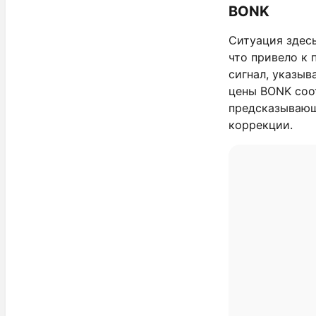
BONK
Ситуация здесь
что привело к 
сигнал, указыв
цены BONK соо
предсказывающ
коррекции.