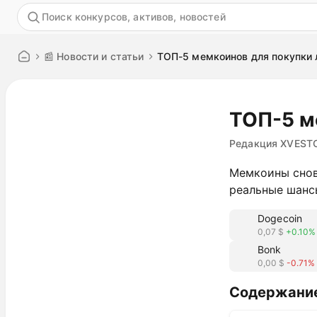
Акция
📰 Новости и статьи
ТОП-5 мемкоинов для покупки
ТОП-5 м
Редакция XVEST
Мемкоины снов
реальные шансы
Dogecoin
0,07 $
+0.10%
Bonk
0,00 $
-0.71%
Содержани