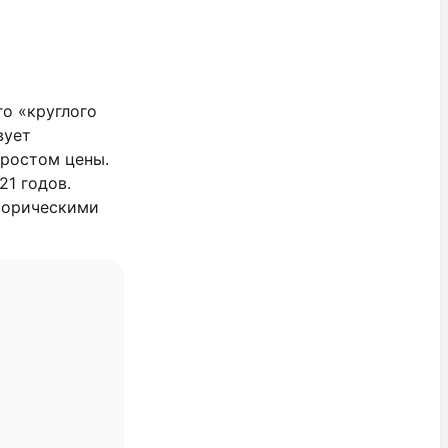
о «круглого
вует
 ростом цены.
21 годов.
торическими