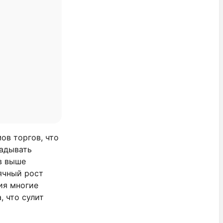
ов торгов, что
ладывать
в выше
ячный рост
ия многие
, что сулит