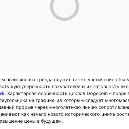
м позитивного тренда служит также увеличение объем
астущую уверенность покупателей и их готовность вк
GE
.
Характерная особенность циклов Dogecoin – проры
реугольника на графике, за которым следует многомес
давний прорыв через многолетнюю линию сопротивлен
енивают как начало нового исторического цикла роста
повышение цены в будущем.