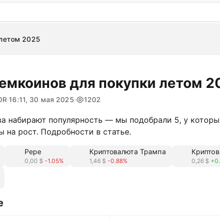
: бесплатный пробный период на 3 дня!
ПОПРОБОВАТ
 летом 2025
емкоинов для покупки летом 2
OR
16:11, 30 мая 2025
1202
а набирают популярность — мы подобрали 5, у которы
 на рост. Подробности в статье.
Pepe
Криптовалюта Трампа
Криптов
0,00 $
-1.05%
1,46 $
-0.88%
0,26 $
+0
е