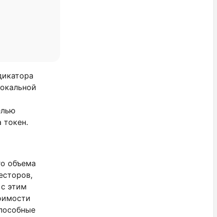
дикатора
локальной
елью
 токен.
го объема
есторов,
 с этим
тоимости
способные