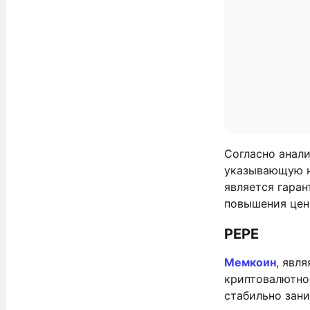
Согласно анал
указывающую на
является гаран
повышения цен
PEPE
Мемкоин
, явл
криптовалютно
стабильно зан