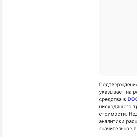
Подтверждение
указывает на р
средства в
DO
нисходящего т
стоимости. Не
аналитики расц
значительное 