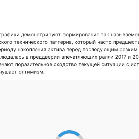
графики демонстрируют формирование так называемог
ского технического паттерна, который часто предшест
ериоду накопления актива перед последующим резким
людалась в преддверии впечатляющих ралли 2017 и 20
ечают поразительное сходство текущей ситуации с ис
внушает оптимизм.