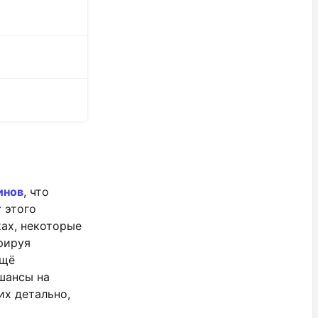
инов
, что
т
этого
ках, некоторые
рируя
ещё
шансы на
х детально,