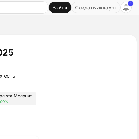
1
Войти
Создать аккаунт
Ь
025
х есть
алюта Мелания
.00%