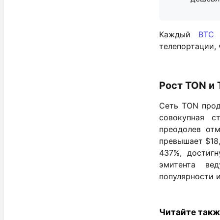
Каждый
BTC
н
телепортации, 
Рост TON и 
Сеть TON прод
совокупная с
преодолев отм
превышает $18,
437%, достигн
эмитента ве
популярности и
Читайте такж