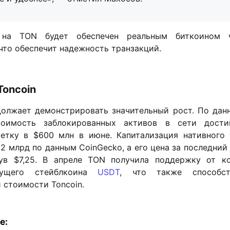
а TON будет обеспечен реальным биткоином ч
что обеспечит надежность транзакций.
Toncoin
олжает демонстрировать значительный рост. По данн
тоимость заблокированных активов в сети дости
етку в $600 млн в июне. Капитализация нативного 
2 млрд по данным CoinGecko, а его цена за последний
ув $7,25. В апреле TON получила поддержку от ко
дущего стейблкоина
USDT
, что также способст
 стоимости Toncoin.
е: