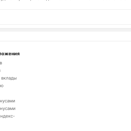
ложения
в
и
 вклады
ию
онусами
онусами
Яндекс-