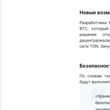
Новые возм
Разработчики 
BTC, который
решение отк
децентрализов
сети TON. Запу
Безопаснос
По словам тех
будут выполня
«Хран
безопа
дешевл