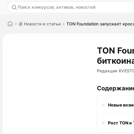
Акция
📰 Новости и статьи
TON Foundation запускает крос
TON Fou
биткоин
Редакция XVEST
Содержани
Новые возм
Рост TON и 