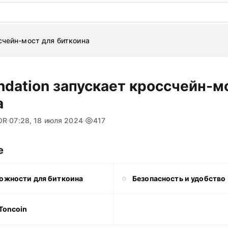
: бесплатный пробный период на 3 дня!
ПОПРОБОВАТ
счейн-мост для биткоина
ndation запускает кроссчейн-м
а
OR
07:28, 18 июля 2024
417
е
ожности для биткоина
Безопасность и удобство
Toncoin