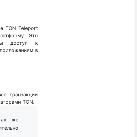
ке TON Teleport
латформу. Это
юты доступ к
-приложениям в
все транзакции
даторами TON.
так же
ительно