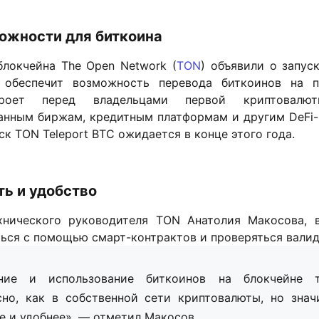
ожности для биткоина
блокчейна The Open Network (
TON
) объявили о запус
 обеспечит возможность перевода биткоинов на п
роет перед владельцами первой криптовал
анным биржам, кредитным платформам и другим DeFi
ск TON Teleport BTC ожидается в конце этого года.
ть и удобство
нического руководителя TON Анатолия Макосова, 
ться с помощью смарт-контрактов и проверяться вали
ение и использование биткоинов на блокчейне 
сно, как в собственной сети криптовалюты, но знач
е и удобнее», — отметил Макосов.