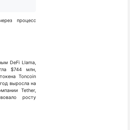
ерез процесс
ым DeFi Llama,
гла $744 млн,
токена Toncoin
 год выросла на
мпании Tether,
вовало росту