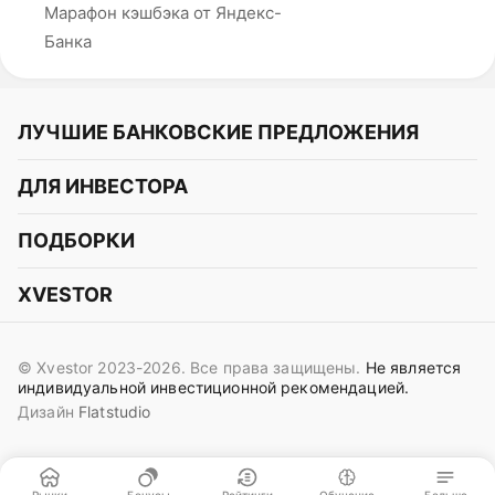
Марафон кэшбэка от Яндекс-
Банка
ЛУЧШИЕ БАНКОВСКИЕ ПРЕДЛОЖЕНИЯ
Альфа-Банк
ДЛЯ ИНВЕСТОРА
Т-Банк
Курс акций
ПОДБОРКИ
СБЕР
Курс криптовалют
Подборки акций
Газпромбанк
XVESTOR
Курс облигаций
Подборки криптовалют
ВТБ
Telegram
Прогнозы на акции
Подборки облигаций
OZON Банк
© Xvestor 2023-2026. Все права защищены.
Не является
Вконтакте
Прогнозы на криптовалюты
индивидуальной инвестиционной рекомендацией.
Совкомбанк
Дизайн
Flatstudio
Поддержка в Telegram
Идеи инвест аналитиков
Яндекс Банк
Контакты
Сигналы трейдеров
ОТП Банк
Пользовательское соглашение