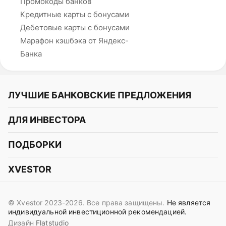
Промокоды банков
Кредитные карты с бонусами
Дебетовые карты с бонусами
Марафон кэшбэка от Яндекс-
Банка
ЛУЧШИЕ БАНКОВСКИЕ ПРЕДЛОЖЕНИЯ
Альфа-Банк
ДЛЯ ИНВЕСТОРА
Т-Банк
Курс акций
ПОДБОРКИ
СБЕР
Курс криптовалют
Подборки акций
Газпромбанк
XVESTOR
Курс облигаций
Подборки криптовалют
ВТБ
Telegram
Прогнозы на акции
Подборки облигаций
OZON Банк
© Xvestor 2023-2026. Все права защищены.
Не является
Вконтакте
Прогнозы на криптовалюты
индивидуальной инвестиционной рекомендацией.
Совкомбанк
Дизайн
Flatstudio
Поддержка в Telegram