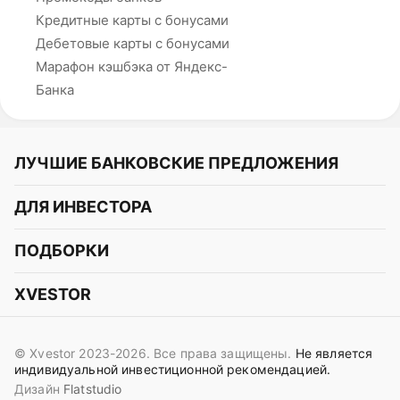
Кредитные карты с бонусами
Дебетовые карты с бонусами
Марафон кэшбэка от Яндекс-
Банка
ЛУЧШИЕ БАНКОВСКИЕ ПРЕДЛОЖЕНИЯ
Альфа-Банк
ДЛЯ ИНВЕСТОРА
Т-Банк
Курс акций
ПОДБОРКИ
СБЕР
Курс криптовалют
Подборки акций
Газпромбанк
XVESTOR
Курс облигаций
Подборки криптовалют
ВТБ
Telegram
Прогнозы на акции
Подборки облигаций
OZON Банк
© Xvestor 2023-2026. Все права защищены.
Не является
Вконтакте
Прогнозы на криптовалюты
индивидуальной инвестиционной рекомендацией.
Совкомбанк
Дизайн
Flatstudio
Поддержка в Telegram
Идеи инвест аналитиков