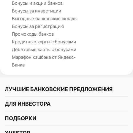
Бонусы и акции банков
Бонусы за инвестиции
Выгодные банковские вклады
Бонусы за регистрацию
Промокоды банков
Кредитные карты с бонусами
Дебетовые карты с бонусами
Марафон кэшбэка от Яндекс-
Банка
ЛУЧШИЕ БАНКОВСКИЕ ПРЕДЛОЖЕНИЯ
Альфа-Банк
ДЛЯ ИНВЕСТОРА
Т-Банк
Курс акций
ПОДБОРКИ
СБЕР
Курс криптовалют
Подборки акций
Газпромбанк
XVESTOR