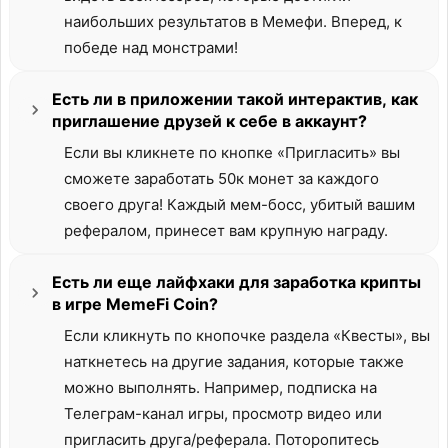
наибольших результатов в Мемефи. Вперед, к
победе над монстрами!
Есть ли в приложении такой интерактив, как
приглашение друзей к себе в аккаунт?
Если вы кликнете по кнопке «Пригласить» вы
сможете заработать 50к монет за каждого
своего друга! Каждый мем-босс, убитый вашим
рефералом, принесет вам крупную награду.
Есть ли еще лайфхаки для заработка крипты
в игре MemeFi Coin?
Если кликнуть по кнопочке раздела «Квесты», вы
наткнетесь на другие задания, которые также
можно выполнять. Например, подписка на
Телеграм-канал игры, просмотр видео или
пригласить друга/реферала. Поторопитесь