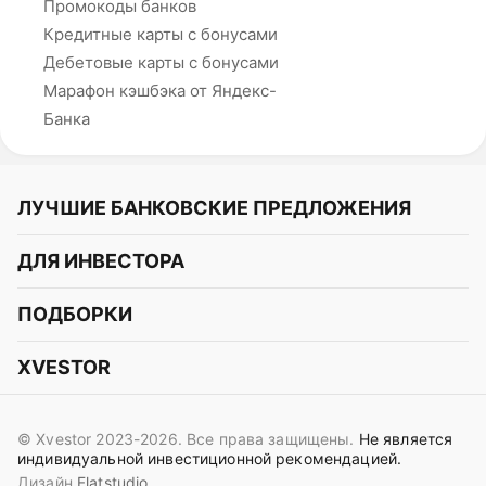
Промокоды банков
Кредитные карты с бонусами
Дебетовые карты с бонусами
Марафон кэшбэка от Яндекс-
Банка
ЛУЧШИЕ БАНКОВСКИЕ ПРЕДЛОЖЕНИЯ
Альфа-Банк
ДЛЯ ИНВЕСТОРА
Т-Банк
Курс акций
ПОДБОРКИ
СБЕР
Курс криптовалют
Подборки акций
Газпромбанк
XVESTOR
Курс облигаций
Подборки криптовалют
ВТБ
Telegram
Прогнозы на акции
Подборки облигаций
OZON Банк
© Xvestor 2023-2026. Все права защищены.
Не является
Вконтакте
Прогнозы на криптовалюты
индивидуальной инвестиционной рекомендацией.
Совкомбанк
Дизайн
Flatstudio