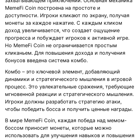
захватывающем приключении. Основная механика
MemeFi Coin построена на простоте и
доступности. Игроки кликают по экрану, получая
монеты за каждое нажатие. С каждым кликом
доход увеличивается, что создает ощущение
прогресса и побуждает игроков к активной игре.
Но MemeFi Coin не ограничивается простым
кликаньем. Для повышения дохода и получения
бонусов введена система комбо.
Комбо – это ключевой элемент, добавляющий
динамики и стратегического мышления в игровой
процесс. Это увлекательные сражения, требующие
мгновенной реакции и стратегического мышления.
Игроки должны разработать стратегию атаки,
чтобы победить босса и получить ценные награды.
В мире MemeFi Coin, каждая победа над мемом-
боссом приносит монеты, которые можно
использовать для улучшения навыков и повышения