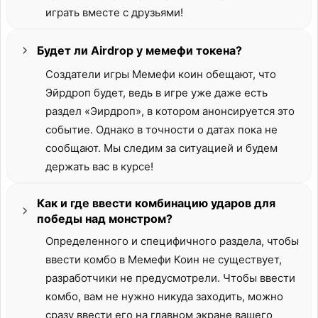
играть вместе с друзьями!
Будет ли Airdrop у мемефи токена?
Создатели игры Мемефи коин обещают, что
Эйрдроп будет, ведь в игре уже даже есть
раздел «Эирдроп», в котором анонсируется это
событие. Однако в точности о датах пока не
сообщают. Мы следим за ситуацией и будем
держать вас в курсе!
Как и где ввести комбинацию ударов для
победы над монстром?
Определенного и специфичного раздела, чтобы
ввести комбо в Мемефи Коин не существует,
разработчики не предусмотрели. Чтобы ввести
комбо, вам не нужно никуда заходить, можно
сразу ввести его на главном экране вашего