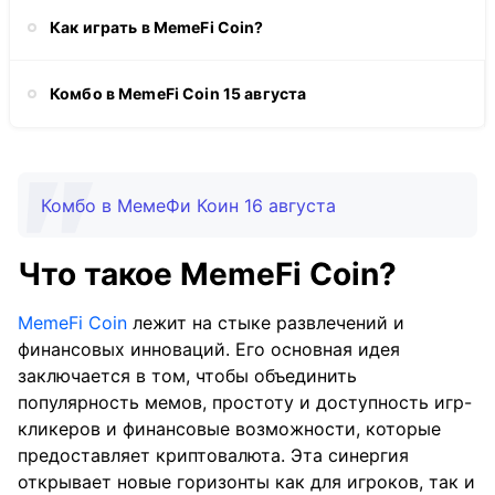
Как играть в MemeFi Coin?
Комбо в MemeFi Coin 15 августа
Комбо в МемеФи Коин 16 августа
Что такое MemeFi Coin?
MemeFi Coin
лежит на стыке развлечений и
финансовых инноваций. Его основная идея
заключается в том, чтобы объединить
популярность мемов, простоту и доступность игр-
кликеров и финансовые возможности, которые
предоставляет криптовалюта. Эта синергия
открывает новые горизонты как для игроков, так и