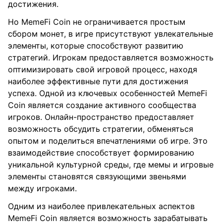
достижения.
Но MemeFi Coin не ограничивается простым
сбором монет, в игре присутствуют увлекательные
элементы, которые способствуют развитию
стратегий. Игрокам предоставляется возможность
оптимизировать свой игровой процесс, находя
наиболее эффективные пути для достижения
успеха. Одной из ключевых особенностей MemeFi
Coin является создание активного сообщества
игроков. Онлайн-пространство предоставляет
возможность обсудить стратегии, обменяться
опытом и поделиться впечатлениями об игре. Это
взаимодействие способствует формированию
уникальной культурной среды, где мемы и игровые
элементы становятся связующими звеньями
между игроками.
Одним из наиболее привлекательных аспектов
MemeFi Coin является возможность зарабатывать