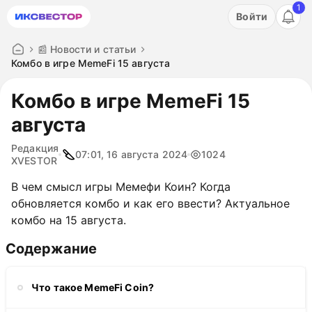
1
Акция: бесплатный пробный период на 3 дня!
Войти
ПОПРОБОВАТЬ
📰 Новости и статьи
Комбо в игре MemeFi 15 августа
Комбо в игре MemeFi 15
августа
Редакция
07:01, 16 августа 2024
1024
XVESTOR
В чем смысл игры Мемефи Коин? Когда
обновляется комбо и как его ввести? Актуальное
комбо на 15 августа.
Содержание
Что такое MemeFi Coin?