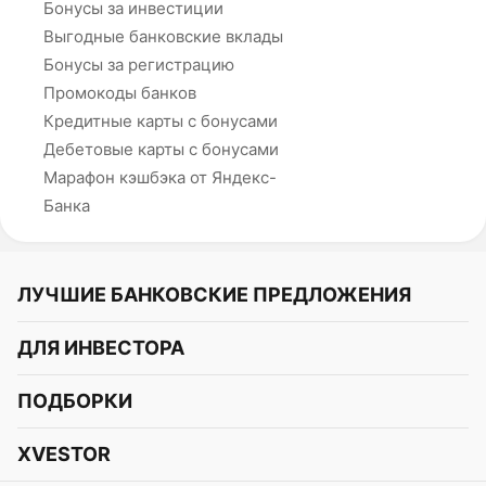
Бонусы за инвестиции
Выгодные банковские вклады
Бонусы за регистрацию
Промокоды банков
Кредитные карты с бонусами
Дебетовые карты с бонусами
Марафон кэшбэка от Яндекс-
Банка
ЛУЧШИЕ БАНКОВСКИЕ ПРЕДЛОЖЕНИЯ
Альфа-Банк
ДЛЯ ИНВЕСТОРА
Т-Банк
Курс акций
ПОДБОРКИ
СБЕР
Курс криптовалют
Подборки акций
Газпромбанк
XVESTOR
Курс облигаций
Подборки криптовалют