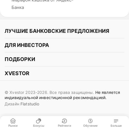
Банка
ЛУЧШИЕ БАНКОВСКИЕ ПРЕДЛОЖЕНИЯ
Альфа-Банк
ДЛЯ ИНВЕСТОРА
Т-Банк
Курс акций
ПОДБОРКИ
СБЕР
Курс криптовалют
Подборки акций
Газпромбанк
XVESTOR
Курс облигаций
Подборки криптовалют
ВТБ
Telegram
Прогнозы на акции
Подборки облигаций
OZON Банк
© Xvestor 2023-2026. Все права защищены.
Не является
Вконтакте
Прогнозы на криптовалюты
индивидуальной инвестиционной рекомендацией.
Совкомбанк
Дизайн
Flatstudio
Поддержка в Telegram
Идеи инвест аналитиков
Яндекс Банк
Контакты
Сигналы трейдеров
ОТП Банк
Пользовательское соглашение
Рынки
Бонусы
Рейтинги
Обучение
Больше