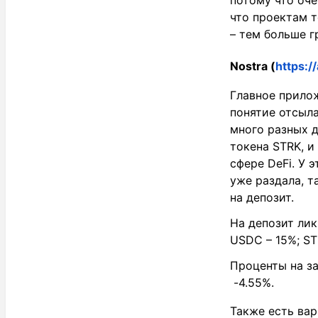
потому что оче
что проектам т
– тем больше г
Nostra
(
https:/
Главное прилож
понятие отсыл
много разных д
токена STRK, и
сфере DeFi. У 
уже раздала, т
на депозит.
На депозит лик
USDC – 15%; STR
Проценты на зай
-4.55%.
Также есть ва