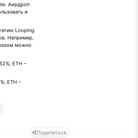
млн. Аирдроп
ользовать и
тегию Looping.
ов. Например,
бразом можно
.52%; ETH –
5%; ETH –
Поделиться