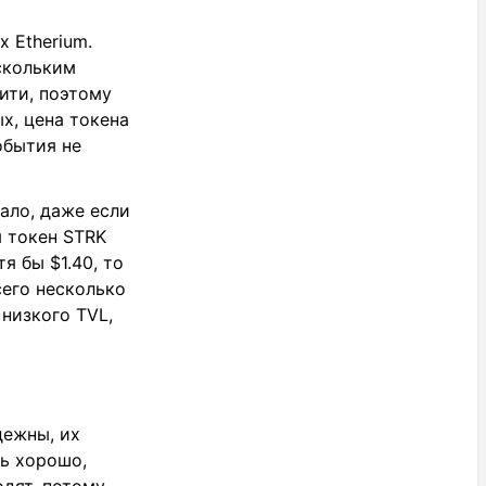
х Etherium.
скольким
ити, поэтому
х, цена токена
обытия не
мало, даже если
м токен STRK
я бы $1.40, то
сего несколько
 низкого TVL,
дежны, их
нь хорошо,