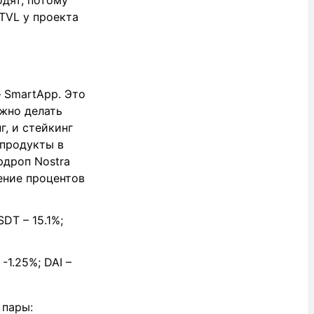
одят, потому
TVL у проекта
– SmartApp. Это
жно делать
г, и стейкинг
 продукты в
рдроп Nostra
ение процентов
DT – 15.1%;
-1.25%; DAI –
 пары: