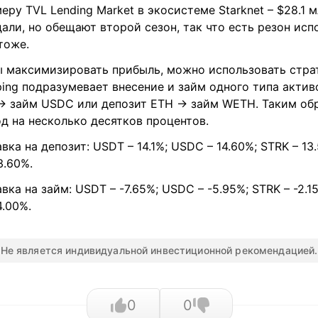
еру TVL Lending Market в экосистеме Starknet – $28.1 
али, но обещают второй сезон, так что есть резон исп
тоже.
ы максимизировать прибыль, можно использовать стра
ing подразумевает внесение и займ одного типа актив
→ займ USDC или депозит ETH → займ WETH. Таким о
д на несколько десятков процентов.
вка на депозит: USDT – 14.1%; USDC – 14.60%; STRK – 13
3.60%.
вка на займ: USDT – -7.65%; USDC – -5.95%; STRK – -2.1
4.00%.
Не является индивидуальной инвестиционной рекомендацией.
0
0