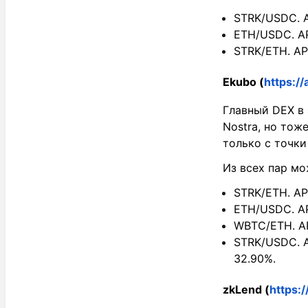
STRK/USDC. A
ETH/USDC. AP
STRK/ETH. AP
Ekubo
(
https:/
Главный DEX в 
Nostra, но тож
только с точки
Из всех пар м
STRK/ETH. AP
ETH/USDC. AP
WBTC/ETH. AP
STRK/USDC. A
32.90%.
zkLend
(
https: