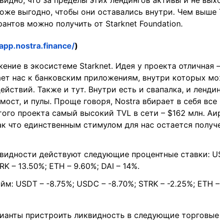
видно, что за пределы этих лендингов активы и не вых
оже выгодно, чтобы они оставались внутри. Чем выше 
рантов можно получить от Starknet Foundation.
/app.nostra.finance/
)
ение в экосистеме Starknet. Идея у проекта отличная 
ает нас к банковским приложениям, внутри которых мо
ействий. Также и тут. Внутри есть и свапалка, и лендин
 мост, и пулы. Проще говоря, Nostra вбирает в себя все
этого проекта самый высокий TVL в сети – $162 млн. Аи
ак что единственным стимулом для нас остается получ
видности действуют следующие процентные ставки: US
K – 13.50%; ETH – 9.60%; DAI – 14%.
м: USDT – -8.75%; USDC – -8.70%; STRK – -2.25%; ETH – 
рианты пристроить ликвидность в следующие торговые