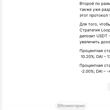
Второй по разм
также уже разд
этот протокол 
Для того, чтоб
Стратегия Loop
депозит USDT 
увеличить дохо
Процентная ста
10.20%; DAI – 1
Процентная ста
-2.00%; DAI – -
Коментарии