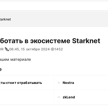
: бесплатный пробный период на 3 дня!
ПОПРОБОВАТ
tarknet
ботать в экосистеме Starknet
OR
06:45, 15 октября 2024
1452
нашем материале
е
кты стоит отрабатывать
Nostra
zkLend