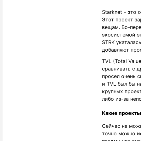
Starknet – это
Этот проект з
вещам. Во-пер
экосистемой эт
STRK укаталась
добавляют прое
TVL (Total Valu
сравнивать с д
просел очень с
и TVL был бы н
крупных проект
либо из-за неп
Какие проекты
Сейчас на можн
точно можно ис