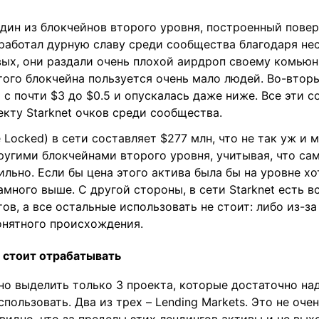
 один из блокчейнов второго уровня, построенный повер
аработал дурную славу среди сообщества благодаря не
вых, они раздали очень плохой аирдроп своему комьюн
ого блокчейна пользуется очень мало людей. Во-вторы
 с почти $3 до $0.5 и опускалась даже ниже. Все эти с
кту Starknet очков среди сообщества.
e Locked) в сети составляет $277 млн, что не так уж и 
ругими блокчейнами второго уровня, учитывая, что са
ильно. Если бы цена этого актива была бы на уровне хот
амного выше. С другой стороны, в сети Starknet есть в
ов, а все остальные использовать не стоит: либо из-за
онятного происхождения.
 стоит отрабатывать
о выделить только 3 проекта, которые достаточно на
пользовать. Два из трех – Lending Markets. Это не оче