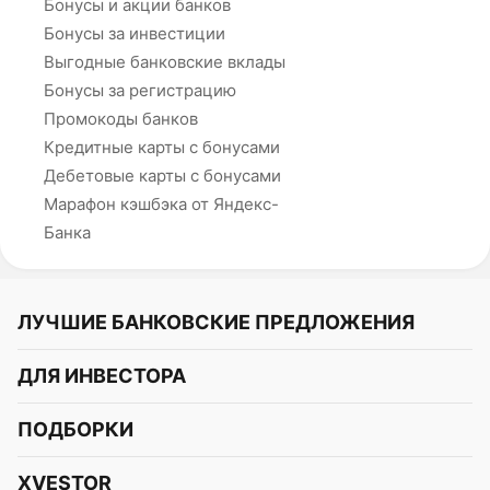
Бонусы и акции банков
Бонусы за инвестиции
Выгодные банковские вклады
Бонусы за регистрацию
Промокоды банков
Кредитные карты с бонусами
Дебетовые карты с бонусами
Марафон кэшбэка от Яндекс-
Банка
ЛУЧШИЕ БАНКОВСКИЕ ПРЕДЛОЖЕНИЯ
Альфа-Банк
ДЛЯ ИНВЕСТОРА
Т-Банк
Курс акций
ПОДБОРКИ
СБЕР
Курс криптовалют
Подборки акций
Газпромбанк
XVESTOR