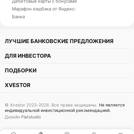
Дебетовые карты с бонусами
Марафон кэшбэка от Яндекс-
Банка
ЛУЧШИЕ БАНКОВСКИЕ ПРЕДЛОЖЕНИЯ
Альфа-Банк
ДЛЯ ИНВЕСТОРА
Т-Банк
Курс акций
ПОДБОРКИ
СБЕР
Курс криптовалют
Подборки акций
Газпромбанк
XVESTOR
Курс облигаций
Подборки криптовалют
ВТБ
Telegram
Прогнозы на акции
Подборки облигаций
OZON Банк
© Xvestor 2023-2026. Все права защищены.
Не является
Вконтакте
Прогнозы на криптовалюты
индивидуальной инвестиционной рекомендацией.
Совкомбанк
Дизайн
Flatstudio
Поддержка в Telegram
Идеи инвест аналитиков
Яндекс Банк
Контакты
Сигналы трейдеров