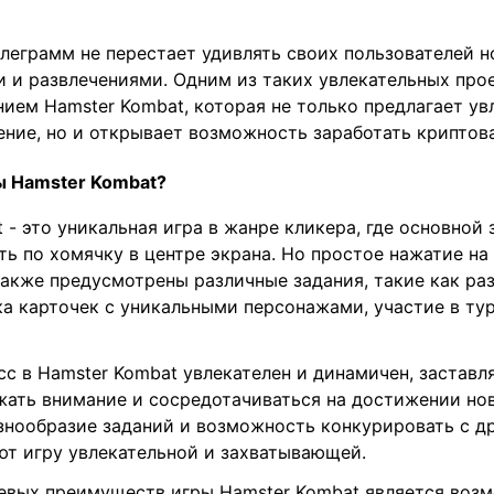
леграмм не перестает удивлять своих пользователей 
 и развлечениями. Одним из таких увлекательных про
нием Hamster Kombat, которая не только предлагает ув
ние, но и открывает возможность заработать криптов
ры Hamster Kombat?
 - это уникальная игра в жанре кликера, где основной 
ть по хомячку в центре экрана. Но простое нажатие на
 также предусмотрены различные задания, такие как ра
а карточек с уникальными персонажами, участие в ту
с в Hamster Kombat увлекателен и динамичен, заставл
жать внимание и сосредотачиваться на достижении нов
азнообразие заданий и возможность конкурировать с д
ют игру увлекательной и захватывающей.
евых преимуществ игры Hamster Kombat является воз