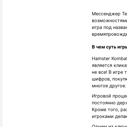
Мессенджер Те
возможностями
игра под назва
времяпровожде
В чем суть иг
Hamster Kombat
является клика
не все! В игре
шифров, покупк
многое другое.
Игровой процес
постоянно дер
Кроме того, р
игроками дела
Одним из ключ