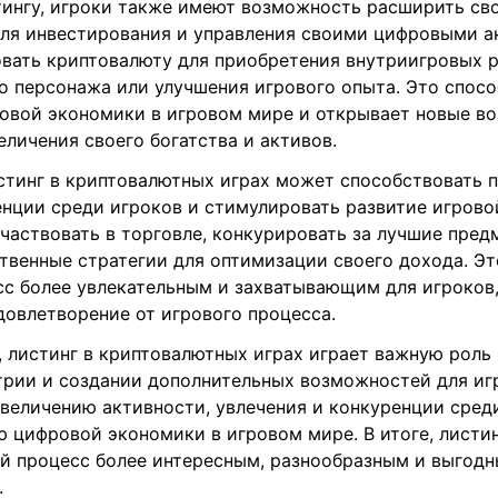
тингу, игроки также имеют возможность расширить св
ля инвестирования и управления своими цифровыми а
овать криптовалюту для приобретения внутриигровых р
о персонажа или улучшения игрового опыта. Это спос
овой экономики в игровом мире и открывает новые в
еличения своего богатства и активов.
истинг в криптовалютных играх может способствовать
енции среди игроков и стимулировать развитие игрово
частвовать в торговле, конкурировать за лучшие пред
твенные стратегии для оптимизации своего дохода. Эт
сс более увлекательным и захватывающим для игроков,
довлетворение от игрового процесса.
 листинг в криптовалютных играх играет важную роль 
трии и создании дополнительных возможностей для иг
величению активности, увлечения и конкуренции среди
 цифровой экономики в игровом мире. В итоге, листи
ой процесс более интересным, разнообразным и выгодн
.