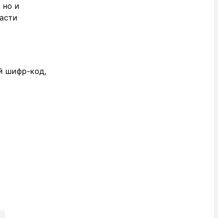
 но и
ласти
й шифр-код,