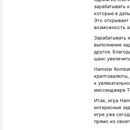
зарабатывать к
которые в дал
Это открывает
возможность за
Зарабатывать 
выполнение зад
другое. Благо
шанс увеличит
Hamster Kombat
криптовалюты,
к увлекательн
мессенджере Т
Итак, игра Ham
интересные за
игре уже сего
прямо из свое