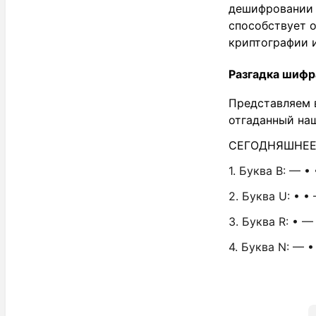
дешифровании с
способствует 
криптографии и
Разгадка шифра
Представляем в
отгаданный на
СЕГОДНЯШНЕЕ
1. Буква B: — • 
2. Буква U: • •
3. Буква R: • —
4. Буква N: — •