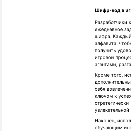
Шифр-код в иг
Разработчики 
ежедневное зад
шифра. Каждый
алфавита, что
получить удово
игровой проце
агентами, раз
Кроме того, ис
дополнительны
себя вовлечен
ключом к успех
стратегически 
увлекательной
Наконец, испо
обучающим инс