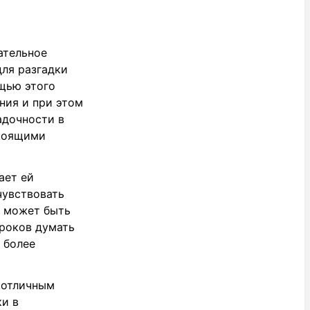
ательное
для разгадки
щью этого
ния и при этом
адочности в
стоящими
ает ей
чувствовать
е может быть
гроков думать
 более
 отличным
ки в