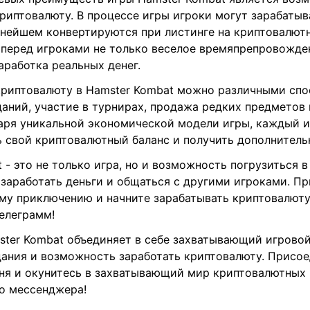
риптовалюту. В процессе игры игроки могут зарабатыв
ьнейшем конвертируются при листинге на криптовалют
 перед игроками не только веселое времяпрепровожден
работка реальных денег.
криптовалюту в Hamster Kombat можно различными спо
аний, участие в турнирах, продажа редких предметов 
даря уникальной экономической модели игры, каждый 
ь свой криптовалютный баланс и получить дополнитель
 - это не только игра, но и возможность погрузиться в
 заработать деньги и общаться с другими игроками. П
ому приключению и начните зарабатывать криптовалюту
елеграмм!
ster Kombat объединяет в себе захватывающий игровой
дания и возможность заработать криптовалюту. Присое
дня и окунитесь в захватывающий мир криптовалютных
го мессенджера!