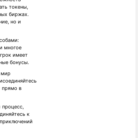
ать токены,
ных биржах.
ие, но и
собами:
и многое
игрок имеет
ные бонусы.
 мир
рисоединяйтесь
 прямо в
 процесс,
диняйтесь к
 приключений