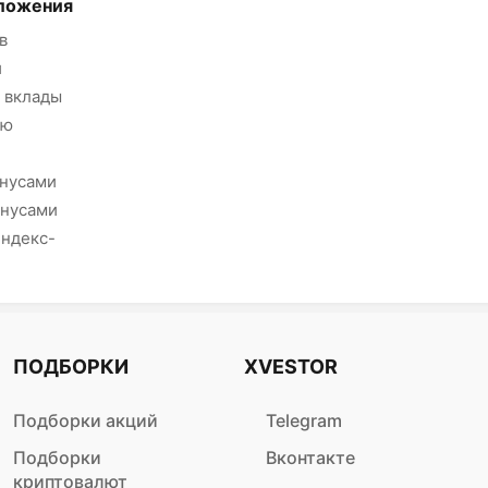
ложения
в
и
 вклады
ию
онусами
онусами
Яндекс-
ПОДБОРКИ
XVESTOR
Подборки акций
Telegram
Подборки
Вконтакте
криптовалют