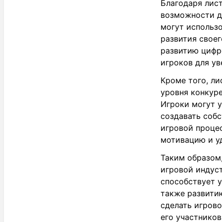
Благодаря лис
возможности д
могут использ
развития своег
развитию цифр
игроков для ув
Кроме того, л
уровня конкур
Игроки могут у
создавать собс
игровой проце
мотивацию и у
Таким образом,
игровой индус
способствует у
также развитию
сделать игров
его участников