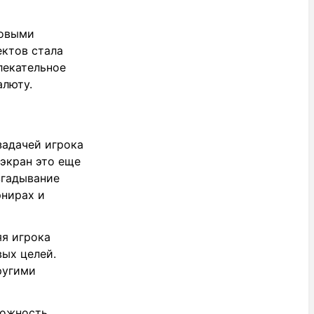
новыми
ектов стала
лекательное
алюту.
задачей игрока
 экран это еще
згадывание
рнирах и
яя игрока
ых целей.
ругими
можность