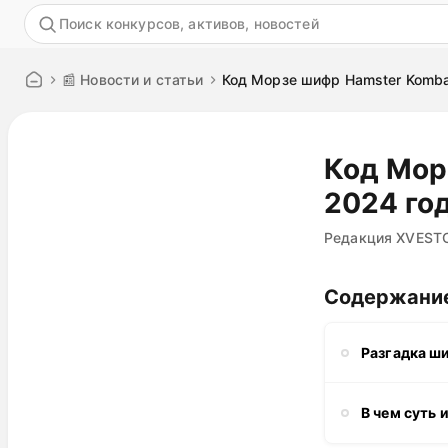
Акция
📰 Новости и статьи
Код Морзе шифр Hamster Kombat
Код Мор
2024 го
Редакция XVEST
Содержани
Разгадка ши
В чем суть 