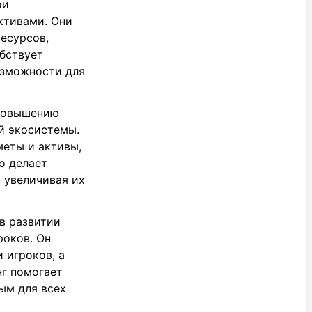
ои
ктивами. Они
есурсов,
обствует
озможности для
 повышению
й экосистемы.
меты и активы,
о делает
 увеличивая их
в развитии
роков. Он
 игроков, а
нг помогает
ым для всех