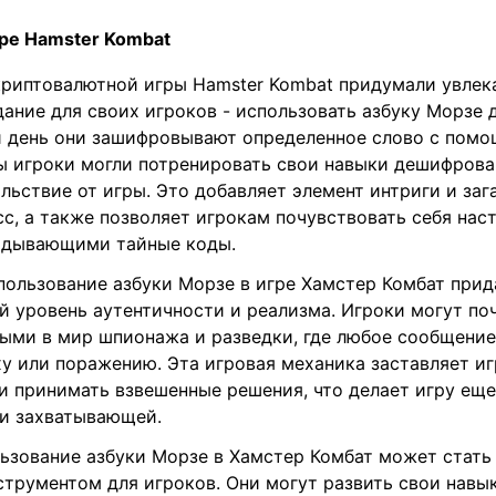
ре Hamster Kombat
криптовалютной игры Hamster Kombat придумали увлек
ание для своих игроков - использовать азбуку Морзе 
 день они зашифровывают определенное слово с помо
бы игроки могли потренировать свои навыки дешифрова
льствие от игры. Это добавляет элемент интриги и заг
сс, а также позволяет игрокам почувствовать себя на
гадывающими тайные коды.
пользование азбуки Морзе в игре Хамстер Комбат прид
й уровень аутентичности и реализма. Игроки могут по
ными в мир шпионажа и разведки, где любое сообщени
у или поражению. Эта игровая механика заставляет и
и принимать взвешенные решения, что делает игру еще
 и захватывающей.
льзование азбуки Морзе в Хамстер Комбат может стать
трументом для игроков. Они могут развить свои навы