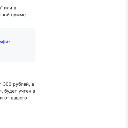
” или в
енной сумме
льфа-
 300 рублей, а
, будет учтен в
и от вашего