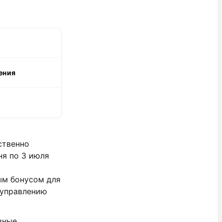
ения
ственно
ня по 3 июля
ым бонусом для
 управлению
вные