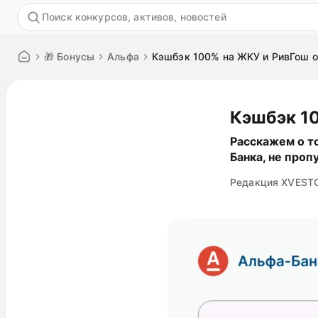
Акция
🎁 Бонусы
Альфа
Кэшбэк 100% на ЖКУ и РивГош о
Кэшбэк 1
Расскажем о т
Банка, не проп
Редакция XVEST