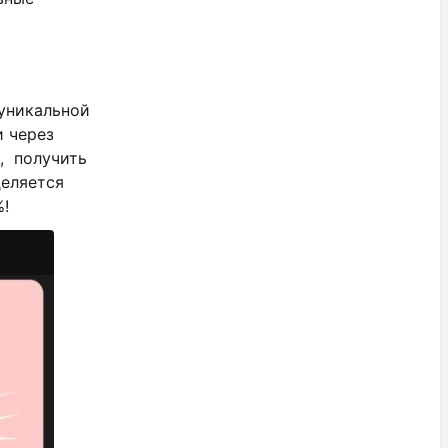
 уникальной
 через
, получить
деляется
%!