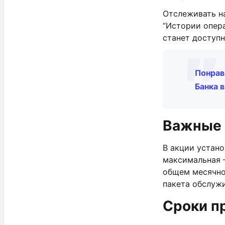
Отслеживать н
“Истории опер
станет доступн
Понрав
Банка 
Важные 
В акции устан
максимальная –
общем месячно
пакета обслужи
Сроки п