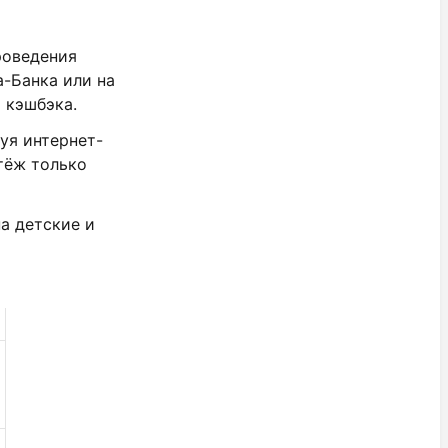
роведения
-Банка или на
 кэшбэка.
уя интернет-
тёж только
.
а детские и