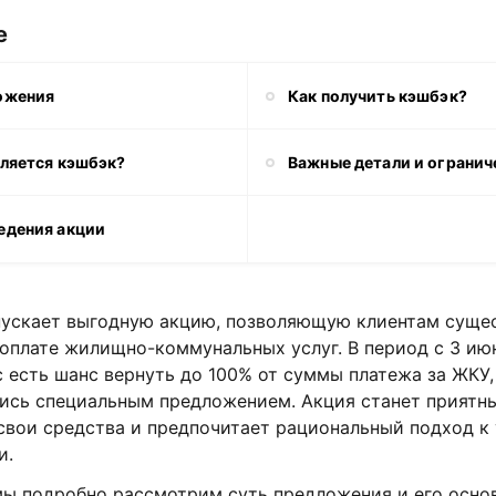
е
ложения
Как получить кэшбэк?
сляется кэшбэк?
Важные детали и огранич
едения акции
пускает выгодную акцию, позволяющую клиентам суще
оплате жилищно-коммунальных услуг. В период с 3 ию
с есть шанс вернуть до 100% от суммы платежа за ЖКУ,
ись специальным предложением. Акция станет приятн
 свои средства и предпочитает рациональный подход к
и.
 мы подробно рассмотрим суть предложения и его осно