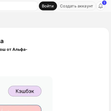
1
Войти
Создать аккаунт
Ь
ка
Гош от Альфа-