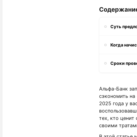
Содержани
Суть пред
Когда начи
Сроки пров
Альфа-Банк за
сэкономить на 
2025 года у ва
воспользовавш
тех, кто ценит
своими тратам
В этой статье