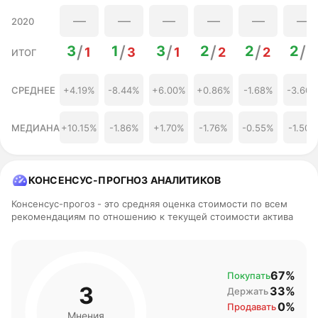
—
—
—
—
—
—
2020
/
/
/
/
/
/
3
1
3
2
2
2
1
3
1
2
2
2
ИТОГ
СРЕДНЕЕ
+4.19%
-8.44%
+6.00%
+0.86%
-1.68%
-3.60
МЕДИАНА
+10.15%
-1.86%
+1.70%
-1.76%
-0.55%
-1.50%
КОНСЕНСУС-ПРОГНОЗ АНАЛИТИКОВ
Консенсус-прогоз - это средняя оценка стоимости по всем
рекомендациям по отношению к текущей стоимости актива
67%
Покупать
3
33%
Держать
0%
Продавать
Мнения