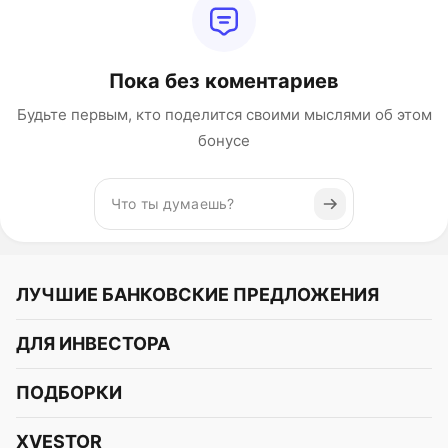
Пока без коментариев
Будьте первым, кто поделится своими мыслями об этом
бонусе
ЛУЧШИЕ БАНКОВСКИЕ ПРЕДЛОЖЕНИЯ
Альфа-Банк
ДЛЯ ИНВЕСТОРА
Т-Банк
Курс акций
ПОДБОРКИ
СБЕР
Курс криптовалют
Подборки акций
Газпромбанк
XVESTOR