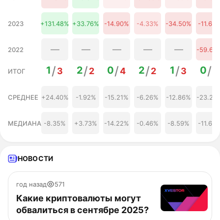
26 августа
0,19 $
117.34%
2026
2023
+131.48%
+33.76%
-14.90%
-4.33%
-34.50%
-11.65
27 августа
0,19 $
112.64%
2026
28 августа
0,18 $
106.13%
—
—
—
—
—
2022
-59.65
2026
29 августа
0,18 $
109.52%
/
/
/
/
/
/
1
2
0
2
1
0
2026
3
2
4
2
3
5
ИТОГ
30 августа
0,18 $
104.71%
2026
СРЕДНЕЕ
+24.40%
-1.92%
-15.21%
-6.26%
-12.86%
-23.20
31 августа
0,18 $
103.44%
2026
01 сентября
0,18 $
103.70%
МЕДИАНА
-8.35%
+3.73%
-14.22%
-0.46%
-8.59%
-11.65
2026
02 сентября
0,18 $
104.70%
2026
03 сентября
0,18 $
101.96%
НОВОСТИ
2026
04 сентября
0,17 $
98.02%
2026
год назад
571
05 сентября
0,18 $
104.51%
2026
Какие криптовалюты могут
обвалиться в сентябре 2025?