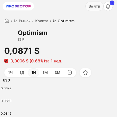
1
Акция: бесплатный пробный период на 3 дня!
Войти
ПОПРОБОВАТЬ
📈 Рынок
Крипта
📈 Optimism
Optimism
OP
0,0871 $
0,0006 $ (0.68%)
за 1 нед.
1Ч
1Д
1Н
1М
3М
USD
0.0892
0.0869
0.0845