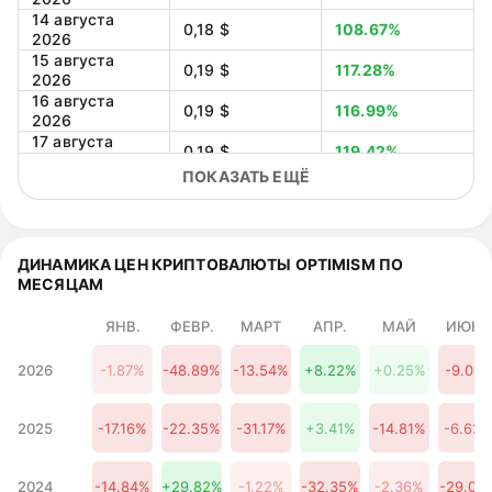
14 августа
0,18 $
108.67%
2026
15 августа
0,19 $
117.28%
2026
16 августа
0,19 $
116.99%
2026
17 августа
0,19 $
119.42%
2026
ПОКАЗАТЬ ЕЩЁ
18 августа
0,19 $
122.42%
2026
19 августа
0,20 $
125.11%
2026
20 августа
ДИНАМИКА ЦЕН КРИПТОВАЛЮТЫ OPTIMISM ПО
0,19 $
122.96%
2026
МЕСЯЦАМ
21 августа
0,19 $
118.46%
2026
ЯНВ.
ФЕВР.
МАРТ
АПР.
МАЙ
ИЮНЬ
22 августа
0,19 $
123.26%
2026
2026
-1.87%
-48.89%
-13.54%
+8.22%
+0.25%
-9.01%
23 августа
0,19 $
119.21%
2026
24 августа
2025
-17.16%
-22.35%
-31.17%
+3.41%
-14.81%
-6.62
0,19 $
118.02%
2026
25 августа
0,19 $
117.65%
2026
2024
-14.84%
+29.82%
-1.22%
-32.35%
-2.36%
-29.04