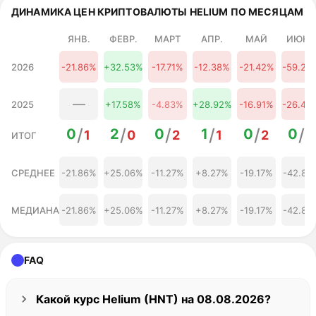
22 августа
ДИНАМИКА ЦЕН КРИПТОВАЛЮТЫ HELIUM ПО МЕСЯЦАМ
0,17 $
-191.94%
2026
23 августа
ЯНВ.
ФЕВР.
МАРТ
АПР.
МАЙ
ИЮНЬ
0,19 $
-197.52%
2026
24 августа
2026
-21.86%
+32.53%
-17.71%
-12.38%
-21.42%
-59.20
0,22 $
-213.54%
2026
25 августа
0,25 $
-229.22%
2026
—
2025
+17.58%
-4.83%
+28.92%
-16.91%
-26.42
26 августа
0,27 $
-241.85%
2026
/
/
/
/
/
/
0
2
0
1
0
0
1
0
2
1
2
2
ИТОГ
27 августа
0,28 $
-249.93%
2026
28 августа
СРЕДНЕЕ
-21.86%
+25.06%
-11.27%
+8.27%
-19.17%
-42.81
0,30 $
-259.63%
2026
29 августа
0,30 $
-257.68%
2026
МЕДИАНА
-21.86%
+25.06%
-11.27%
+8.27%
-19.17%
-42.81
30 августа
0,31 $
-262.26%
2026
31 августа
0,34 $
-276.80%
2026
FAQ
01 сентября
0,36 $
-290.47%
2026
02 сентября
Какой курс Helium (HNT) на 08.08.2026?
0,38 $
-300.53%
2026