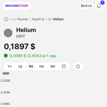
1
Акция: бесплатный пробный период на 3 дня!
Войти
ПОПРОБОВАТЬ
📈 Рынок
Крипта
📈 Helium
Helium
HNT
0,1897 $
0,0066 $ (3.60%)
за 1 нед.
1Ч
1Д
1Н
1М
3М
USD
0.2395
0.2194
0.1993