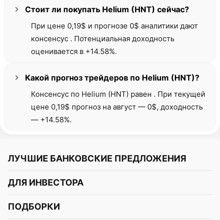
Стоит ли покупать Helium (HNT) сейчас?
При цене 0,19$ и прогнозе 0$ аналитики дают
консенсус . Потенциальная доходность
оценивается в +14.58%.
Какой прогноз трейдеров по Helium (HNT)?
Консенсус по Helium (HNT) равен . При текущей
цене 0,19$ прогноз на август — 0$, доходность
— +14.58%.
ЛУЧШИЕ БАНКОВСКИЕ ПРЕДЛОЖЕНИЯ
Альфа-Банк
ДЛЯ ИНВЕСТОРА
Т-Банк
Курс акций
ПОДБОРКИ
СБЕР