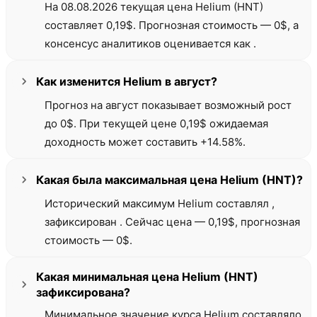
На 08.08.2026 текущая цена Helium (HNT)
03 сентября
0,39 $
-305.43%
2026
составляет 0,19$. Прогнозная стоимость — 0$, а
04 сентября
0,40 $
-311.34%
консенсус аналитиков оценивается как .
2026
05 сентября
0,39 $
-305.00%
2026
Как изменится Helium в август?
06 сентября
0,39 $
-304.65%
2026
Прогноз на август показывает возможный рост
07 сентября
0,41 $
-313.78%
до 0$. При текущей цене 0,19$ ожидаемая
2026
доходность может составить +14.58%.
Какая была максимальная цена Helium (HNT)?
Исторический максимум Helium составлял ,
зафиксирован . Сейчас цена — 0,19$, прогнозная
стоимость — 0$.
Какая минимальная цена Helium (HNT)
зафиксирована?
Минимальное значение курса Helium составляло