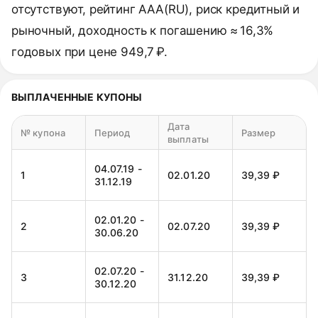
отсутствуют, рейтинг AAA(RU), риск кредитный и
рыночный, доходность к погашению ≈ 16,3%
годовых при цене 949,7 ₽.
ВЫПЛАЧЕННЫЕ КУПОНЫ
Дата
№ купона
Период
Размер
выплаты
04.07.19 -
1
02.01.20
39,39 ₽
31.12.19
02.01.20 -
2
02.07.20
39,39 ₽
30.06.20
02.07.20 -
3
31.12.20
39,39 ₽
30.12.20