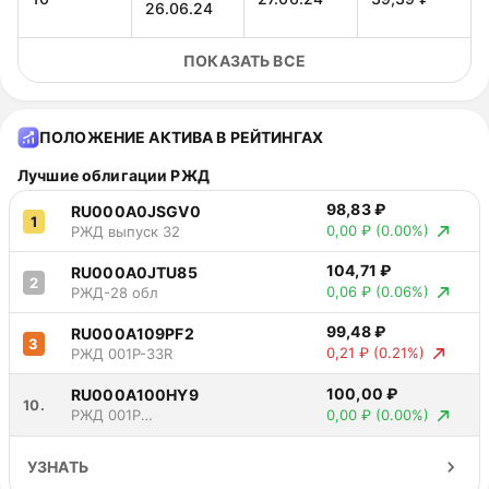
26.06.24
ПОКАЗАТЬ ВСЕ
27.06.24 -
11
26.12.24
39,39 ₽
25.12.24
ПОЛОЖЕНИЕ АКТИВА В РЕЙТИНГАХ
26.12.24 -
12
26.06.25
39,39 ₽
25.06.25
Лучшие облигации РЖД
98,83 ₽
RU000A0JSGV0
1
26.06.25 -
0,00 ₽
(0.00%)
РЖД выпуск 32
13
25.12.25
39,39 ₽
24.12.25
104,71 ₽
RU000A0JTU85
2
0,06 ₽
(0.06%)
РЖД-28 обл
25.12.25 -
14
25.06.26
39,39 ₽
24.06.26
99,48 ₽
RU000A109PF2
3
0,21 ₽
(0.21%)
РЖД 001P-33R
100,00 ₽
RU000A100HY9
10.
0,00 ₽
(0.00%)
РЖД 001Р
выпуск 16
УЗНАТЬ