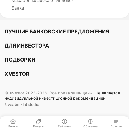
Марафон кэшбэка от Яндекс-
Банка
ЛУЧШИЕ БАНКОВСКИЕ ПРЕДЛОЖЕНИЯ
Альфа-Банк
ДЛЯ ИНВЕСТОРА
Т-Банк
Курс акций
ПОДБОРКИ
СБЕР
Курс криптовалют
Подборки акций
Газпромбанк
XVESTOR
Курс облигаций
Подборки криптовалют
ВТБ
Telegram
Прогнозы на акции
Подборки облигаций
OZON Банк
© Xvestor 2023-2026. Все права защищены.
Не является
Вконтакте
Прогнозы на криптовалюты
индивидуальной инвестиционной рекомендацией.
Совкомбанк
Дизайн
Flatstudio
Поддержка в Telegram
Идеи инвест аналитиков
Яндекс Банк
Контакты
Сигналы трейдеров
ОТП Банк
Пользовательское соглашение
Рынки
Бонусы
Рейтинги
Обучение
Больше