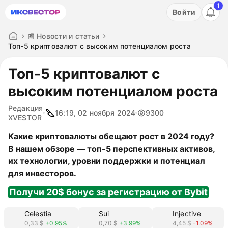
1
Акция: бесплатный пробный период на 3 дня!
Войти
ПОПРОБОВАТЬ
📰 Новости и статьи
Топ-5 криптовалют с высоким потенциалом роста
Топ-5 криптовалют с
высоким потенциалом роста
Редакция
16:19, 02 ноября 2024
9300
XVESTOR
Какие криптовалюты обещают рост в 2024 году?
В нашем обзоре — топ-5 перспективных активов,
их технологии, уровни поддержки и потенциал
для инвесторов.
Получи 20$ бонус за регистрацию от Bybit
Celestia
Sui
Injective
0,33 $
+0.95%
0,70 $
+3.99%
4,45 $
-1.09%