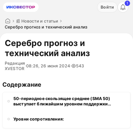
1
Акция: бесплатный пробный период на 3 дня!
Войти
ПОПРОБОВАТЬ
📰 Новости и статьи
Серебро прогноз и технический анализ
Серебро прогноз и
технический анализ
Редакция
08:26, 26 июня 2024
543
XVESTOR
Содержание
50-периодное скользящее среднее (SMA 50)
выступает ближайшим уровнем поддержки
возле $29,34. Пробой и движение под SMA 50
открывает дорогу к следующим уровням
Уровни сопротивления:
поддержки: